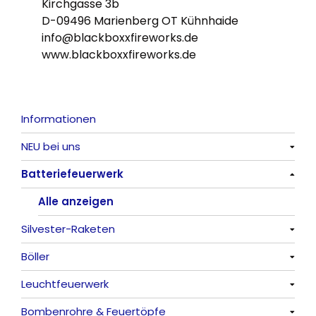
Kirchgasse 3b
D-09496 Marienberg OT Kühnhaide
info@blackboxxfireworks.de
www.blackboxxfireworks.de
Informationen
NEU bei uns
Batteriefeuerwerk
Alle anzeigen
Alle anzeigen
Silvester-Raketen
Böller
Alle anzeigen
Leuchtfeuerwerk
Alle anzeigen
Bombenrohre & Feuertöpfe
China-Böller
Alle anzeigen