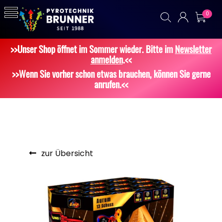
0
>>Unser Shop öffnet im Sommer wieder. Bitte im
Newsletter
anmelden
.<<
>>Wenn Sie vorher schon etwas brauchen, können Sie gerne
anrufen.<<
zur Übersicht