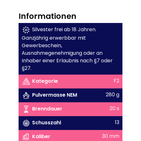
Informationen
Silvester frei ab 18 Jahren.
Ganzjährig erwerbbar mit
Gewerbeschein,
Ausnahmegenehmigung oder an
Inhaber einer Erlaubnis nach §7 oder
§27.
F2
Kategorie
280 g
Pulvermasse NEM
20 s
Brenndauer
13
Schusszahl
30 mm
Kaliber