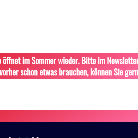
 öffnet im Sommer wieder. Bitte im
Newslette
vorher schon etwas brauchen, können Sie gern