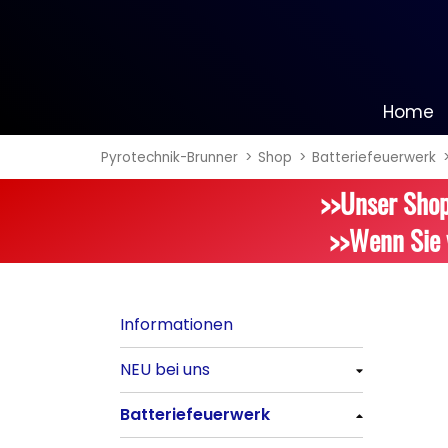
Home
Pyrotechnik-Brunner
Shop
Batteriefeuerwerk
Informationen
>>Unser Shop
NEU bei uns
>>Wenn Sie 
Alle anzeigen
Batteriefeuerwerk
Informationen
Alle anzeigen
NEU bei uns
Silvester-Raketen
Alle anzeigen
Batteriefeuerwerk
Alle anzeigen