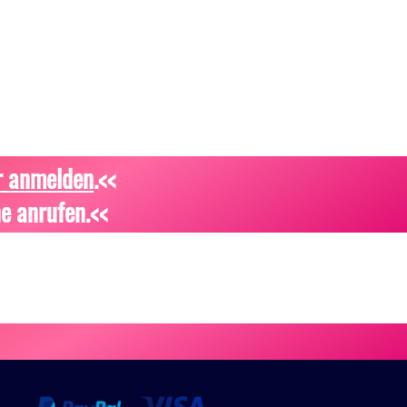
r anmelden
.<<
e anrufen.<<