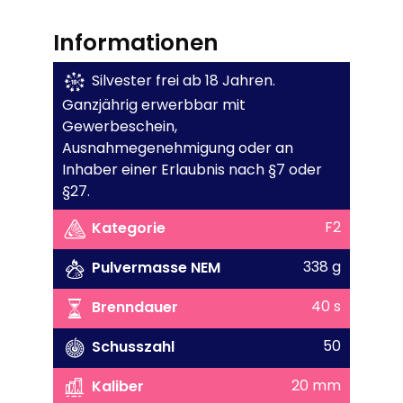
Informationen
Silvester frei ab 18 Jahren.
Ganzjährig erwerbbar mit
Gewerbeschein,
Ausnahmegenehmigung oder an
Inhaber einer Erlaubnis nach §7 oder
§27.
F2
Kategorie
338 g
Pulvermasse NEM
40 s
Brenndauer
50
Schusszahl
20 mm
Kaliber