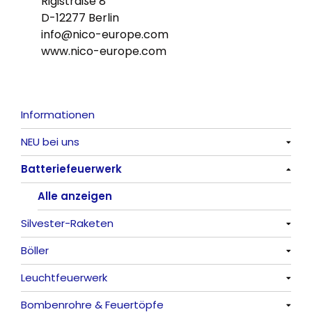
Rigistraße 8
D-12277 Berlin
info@nico-europe.com
www.nico-europe.com
Informationen
NEU bei uns
Batteriefeuerwerk
Alle anzeigen
Alle anzeigen
Silvester-Raketen
Böller
Alle anzeigen
Leuchtfeuerwerk
Alle anzeigen
Bombenrohre & Feuertöpfe
China-Böller
Alle anzeigen