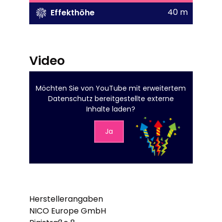
40 m
Effekthöhe
Video
Möchten Sie von
YouTube mit erweitertem
Datenschutz
bereitgestellte externe
Inhalte laden?
Ja
Herstellerangaben
NICO Europe GmbH