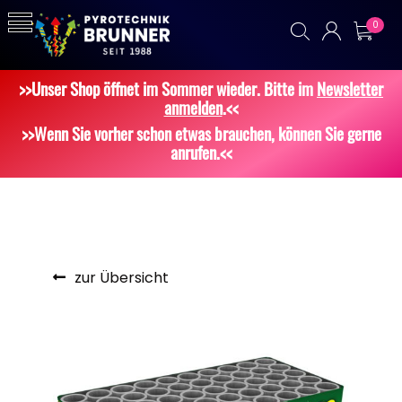
0
>>Unser Shop öffnet im Sommer wieder. Bitte im
Newsletter
anmelden
.<<
>>Wenn Sie vorher schon etwas brauchen, können Sie gerne
anrufen.<<
zur Übersicht