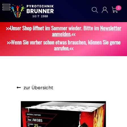
0
>>Unser Shop öffnet im Sommer wieder. Bitte im
Newsletter
anmelden
.<<
>>Wenn Sie vorher schon etwas brauchen, können Sie gerne
anrufen.<<
zur Übersicht