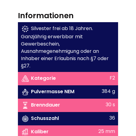
Informationen
Silvester frei ab 18 Jahren.
Ganzjährig erwerbbar mit
Gewerbeschein,
Ausnahmegenehmigung oder an
Inhaber einer Erlaubnis nach §7 oder
§27.
F2
Kategorie
384 g
Pulvermasse NEM
30 s
Brenndauer
36
Schusszahl
25 mm
Kaliber