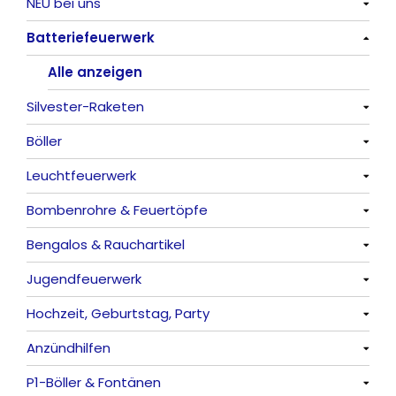
NEU bei uns
Batteriefeuerwerk
Alle anzeigen
Alle anzeigen
Silvester-Raketen
Böller
Alle anzeigen
Leuchtfeuerwerk
Alle anzeigen
Bombenrohre & Feuertöpfe
China-Böller
Alle anzeigen
Bengalos & Rauchartikel
Knaller / Kanonenschläge
Vulkane
Alle anzeigen
Jugendfeuerwerk
Reibkopfknaller
Fontänen
Mit Rumms
Alle anzeigen
Hochzeit, Geburtstag, Party
Frösche, Pfeiffer
Sonnen
Bezaubernde Effekte
Bengalos
Alle anzeigen
Anzündhilfen
Feuervögel
Rauchartikel
Alle anzeigen
P1-Böller & Fontänen
Römische Lichter
Feuerschriften
Alle anzeigen