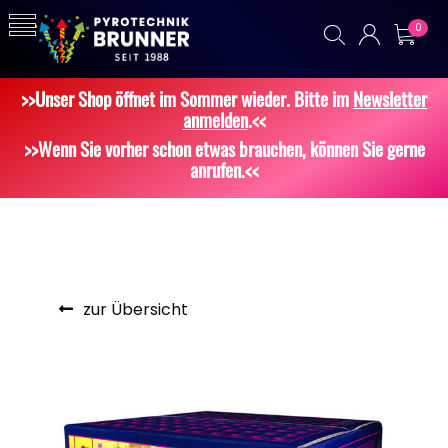
0
>>Unser Shop öffnet im Sommer wieder. Bitte im
Newsletter
anmelden
.<<
>>Wenn Sie vorher schon etwas brauchen, können Sie gerne
anrufen.<<
zur Übersicht