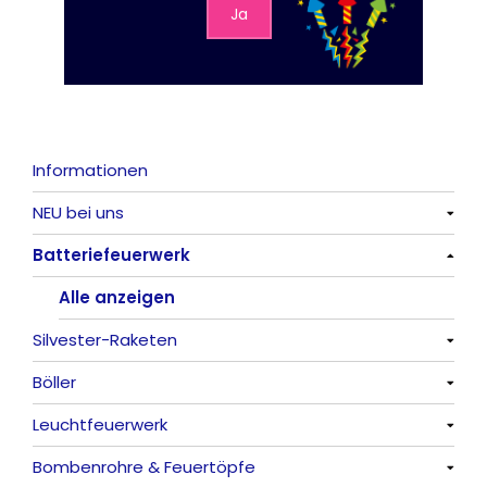
Ja
Informationen
NEU bei uns
Batteriefeuerwerk
Alle anzeigen
Alle anzeigen
Silvester-Raketen
Böller
Alle anzeigen
Leuchtfeuerwerk
Alle anzeigen
Bombenrohre & Feuertöpfe
China-Böller
Alle anzeigen