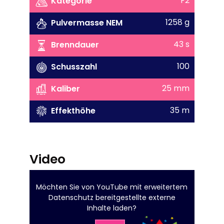
F2
Kategorie
1258 g
Pulvermasse NEM
43 s
Brenndauer
100
Schusszahl
25 mm
Kaliber
35 m
Effekthöhe
Video
Möchten Sie von
YouTube mit erweitertem
Datenschutz
bereitgestellte externe
Inhalte laden?