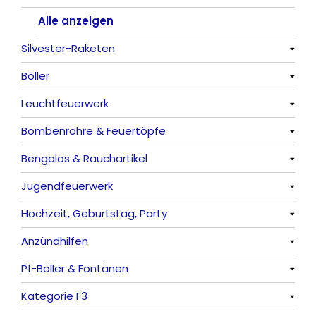
Alle anzeigen
Silvester-Raketen
Böller
Alle anzeigen
Leuchtfeuerwerk
Alle anzeigen
Bombenrohre & Feuertöpfe
China-Böller
Alle anzeigen
Bengalos & Rauchartikel
Knaller / Kanonenschläge
Vulkane
Alle anzeigen
Jugendfeuerwerk
Reibkopfknaller
Fontänen
Mit Rumms
Alle anzeigen
Hochzeit, Geburtstag, Party
Frösche, Pfeiffer
Sonnen
Bezaubernde Effekte
Bengalos
Alle anzeigen
Anzündhilfen
Feuervögel
Rauchartikel
Alle anzeigen
P1-Böller & Fontänen
Römische Lichter
Feuerschriften
Alle anzeigen
Kategorie F3
Indoor-Fontänen
Alle anzeigen