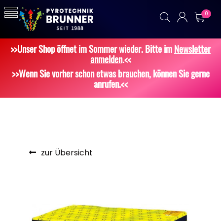
0
>>Unser Shop öffnet im Sommer wieder. Bitte im
Newsletter
anmelden
.<<
>>Wenn Sie vorher schon etwas brauchen, können Sie gerne
anrufen.<<
zur Übersicht