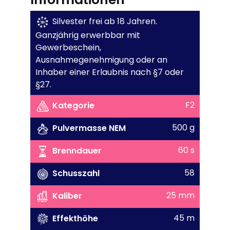
Silvester frei ab 18 Jahren.
Ganzjährig erwerbbar mit
Gewerbeschein,
Ausnahmegenehmigung oder an
Inhaber einer Erlaubnis nach §7 oder
§27.
F2
Kategorie
500 g
Pulvermasse NEM
60 s
Brenndauer
58
Schusszahl
25 mm
Kaliber
45 m
Effekthöhe