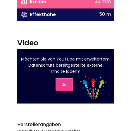
30 mm
Kaliber
50 m
Effekthöhe
Video
Möchten Sie von
YouTube mit erweitertem
Datenschutz
bereitgestellte externe
Inhalte laden?
Ja
Herstellerangaben