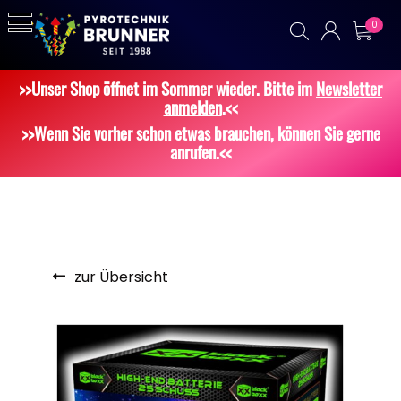
0
>>Unser Shop öffnet im Sommer wieder. Bitte im
Newsletter
anmelden
.<<
>>Wenn Sie vorher schon etwas brauchen, können Sie gerne
anrufen.<<
zur Übersicht