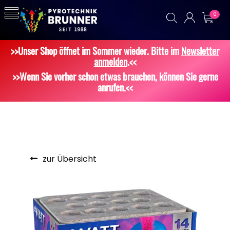
0
>>Unser Shop öffnet im Sommer wieder. Bitte im
Newsletter
anmelden
.<<
>>Wenn Sie vorher schon etwas brauchen, können Sie gerne
anrufen.<<
zur Übersicht