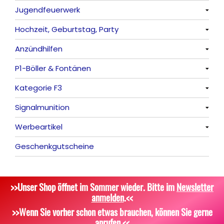
Jugendfeuerwerk
Reibkopfknaller
Fontänen
Mit Rumms
Alle anzeigen
Hochzeit, Geburtstag, Party
Frösche, Pfeiffer
Sonnen
Bezaubernde Effekte
Bengalos
Alle anzeigen
Anzündhilfen
Feuervögel
Rauchartikel
Alle anzeigen
P1-Böller & Fontänen
Römische Lichter
Feuerschriften
Alle anzeigen
Kategorie F3
Indoor-Fontänen
Alle anzeigen
Signalmunition
Herz- und Konfetti-Shooter
Alle anzeigen
Werbeartikel
Wunderkerzen, Fackeln
Alle anzeigen
Geschenkgutscheine
Tischfeuerwerk
Platzpatronen
Alle anzeigen
Silvestergießen
Signalgeschosse
Bekleidung
>>Unser Shop öffnet im Sommer wieder. Bitte im
Newsletter
Dekoration, Knicklichter
Zubehör
Attrappen
anmelden
.<<
Scherzartikel
Sonstiges
>>Wenn Sie vorher schon etwas brauchen, können Sie gerne
anrufen.<<