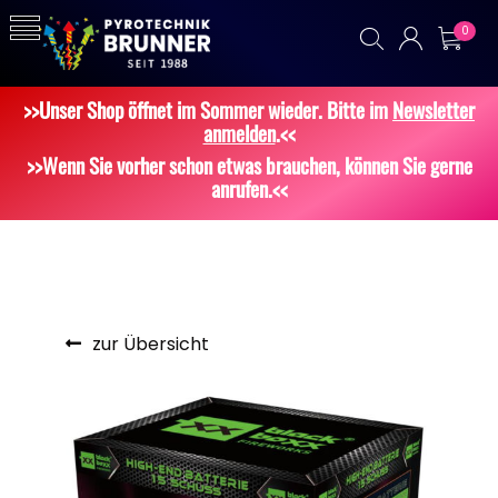
0
>>Unser Shop öffnet im Sommer wieder. Bitte im
Newsletter
anmelden
.<<
>>Wenn Sie vorher schon etwas brauchen, können Sie gerne
anrufen.<<
zur Übersicht