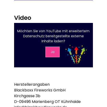
Video
Möchten Sie von
YouTube mit erweitertem
Datenschutz
bereitgestellte externe
Inhalte laden?
Ja
Herstellerangaben
Blackboxx Fireworks GmbH
Kirchgasse 3b
D-09496 Marienberg OT Kühnhaide