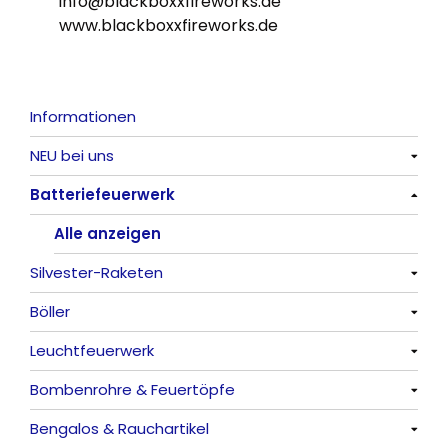
info@blackboxxfireworks.de
www.blackboxxfireworks.de
Informationen
NEU bei uns
Batteriefeuerwerk
Alle anzeigen
Alle anzeigen
Silvester-Raketen
Böller
Alle anzeigen
Leuchtfeuerwerk
Alle anzeigen
Bombenrohre & Feuertöpfe
China-Böller
Alle anzeigen
Bengalos & Rauchartikel
Knaller / Kanonenschläge
Vulkane
Alle anzeigen