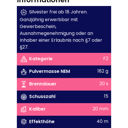
Silvester frei ab 18 Jahren.
Ganzjährig erwerbbar mit
Gewerbeschein,
Ausnahmegenehmigung oder an
Inhaber einer Erlaubnis nach §7 oder
§27.
F2
Kategorie
182 g
Pulvermasse NEM
20 s
Brenndauer
15
Schusszahl
20 mm
Kaliber
40 m
Effekthöhe