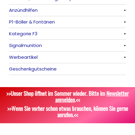
Anzündhilfen
Feuervögel
Rauchartikel
Alle anzeigen
P1-Böller & Fontänen
Römische Lichter
Feuerschriften
Alle anzeigen
Kategorie F3
Indoor-Fontänen
Alle anzeigen
Signalmunition
Herz- und Konfetti-Shooter
Alle anzeigen
Werbeartikel
Wunderkerzen, Fackeln
Alle anzeigen
Geschenkgutscheine
Tischfeuerwerk
Platzpatronen
Alle anzeigen
Silvestergießen
Signalgeschosse
Bekleidung
>>Unser Shop öffnet im Sommer wieder. Bitte im
Newsletter
Dekoration, Knicklichter
Zubehör
Attrappen
anmelden
.<<
Scherzartikel
Sonstiges
>>Wenn Sie vorher schon etwas brauchen, können Sie gerne
anrufen.<<