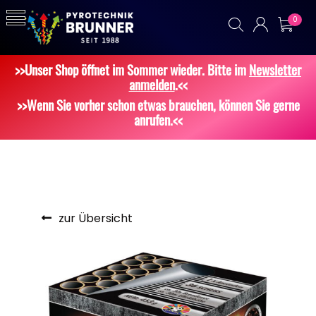
0
>>Unser Shop öffnet im Sommer wieder. Bitte im
Newsletter
anmelden
.<<
>>Wenn Sie vorher schon etwas brauchen, können Sie gerne
anrufen.<<
zur Übersicht