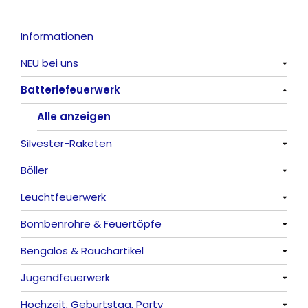
Informationen
NEU bei uns
Batteriefeuerwerk
Alle anzeigen
Alle anzeigen
Silvester-Raketen
Böller
Alle anzeigen
Leuchtfeuerwerk
Alle anzeigen
Bombenrohre & Feuertöpfe
China-Böller
Alle anzeigen
Bengalos & Rauchartikel
Knaller / Kanonenschläge
Vulkane
Alle anzeigen
Jugendfeuerwerk
Reibkopfknaller
Fontänen
Mit Rumms
Alle anzeigen
Hochzeit, Geburtstag, Party
Frösche, Pfeiffer
Sonnen
Bezaubernde Effekte
Bengalos
Alle anzeigen