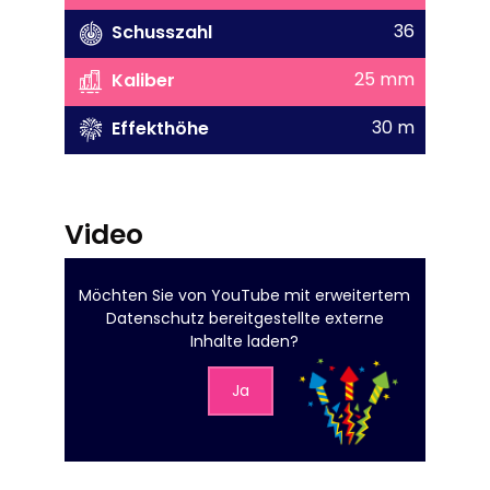
36
Schusszahl
25 mm
Kaliber
30 m
Effekthöhe
Video
Möchten Sie von
YouTube mit erweitertem
Datenschutz
bereitgestellte externe
Inhalte laden?
Ja