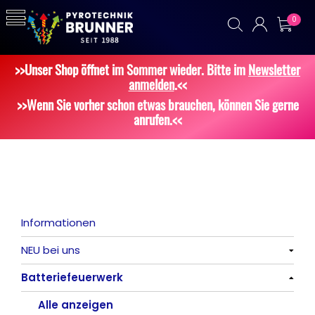
0
>>Unser Shop öffnet im Sommer wieder. Bitte im
Newsletter
anmelden
.<<
>>Wenn Sie vorher schon etwas brauchen, können Sie gerne
anrufen.<<
Informationen
NEU bei uns
Batteriefeuerwerk
Alle anzeigen
Alle anzeigen