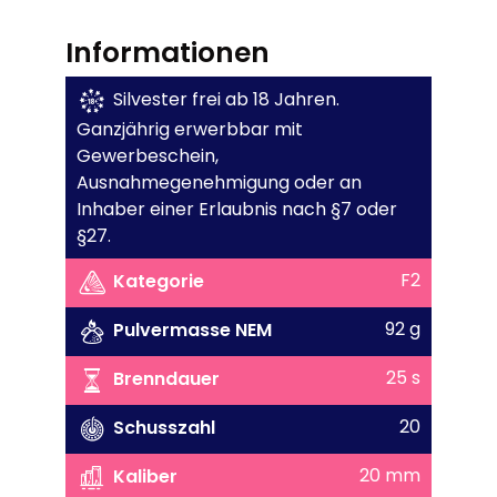
Informationen
Silvester frei ab 18 Jahren.
Ganzjährig erwerbbar mit
Gewerbeschein,
Ausnahmegenehmigung oder an
Inhaber einer Erlaubnis nach §7 oder
§27.
F2
Kategorie
92 g
Pulvermasse NEM
25 s
Brenndauer
20
Schusszahl
20 mm
Kaliber