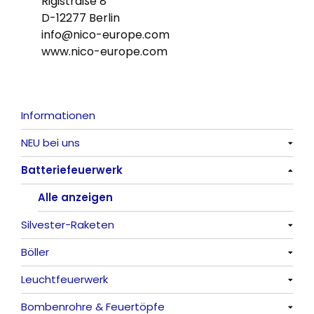
Rigistraße 8
D-12277 Berlin
info@nico-europe.com
www.nico-europe.com
Informationen
NEU bei uns
Batteriefeuerwerk
Alle anzeigen
Alle anzeigen
Silvester-Raketen
Böller
Alle anzeigen
Leuchtfeuerwerk
Alle anzeigen
Bombenrohre & Feuertöpfe
China-Böller
Alle anzeigen