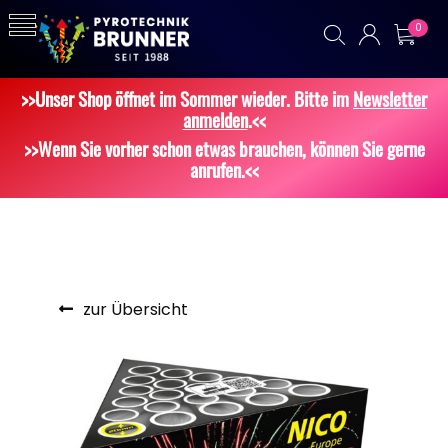
0
>>Unser Shop öffnet im Sommer wieder. Bitte im
Newsletter
anmelden
.<<
>>Wenn Sie vorher schon etwas brauchen, können Sie gerne
anrufen.<<
zur Übersicht