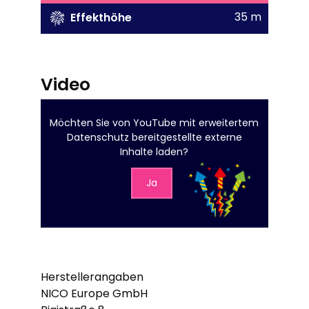
35 m
Effekthöhe
Video
Möchten Sie von
YouTube mit erweitertem
Datenschutz
bereitgestellte externe
Inhalte laden?
Ja
Herstellerangaben
NICO Europe GmbH