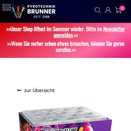
0
>>Unser Shop öffnet im Sommer wieder. Bitte im
Newsletter
anmelden
.<<
>>Wenn Sie vorher schon etwas brauchen, können Sie gerne
anrufen.<<
zur Übersicht