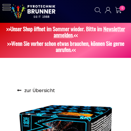
0
>>Unser Shop öffnet im Sommer wieder. Bitte im
Newsletter
anmelden
.<<
>>Wenn Sie vorher schon etwas brauchen, können Sie gerne
anrufen.<<
zur Übersicht