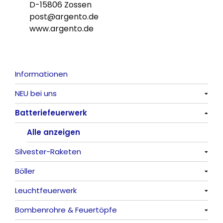
D-15806 Zossen
post@argento.de
www.argento.de
Informationen
NEU bei uns
Batteriefeuerwerk
Alle anzeigen
Alle anzeigen
Silvester-Raketen
Böller
Alle anzeigen
Leuchtfeuerwerk
Alle anzeigen
Bombenrohre & Feuertöpfe
China-Böller
Alle anzeigen