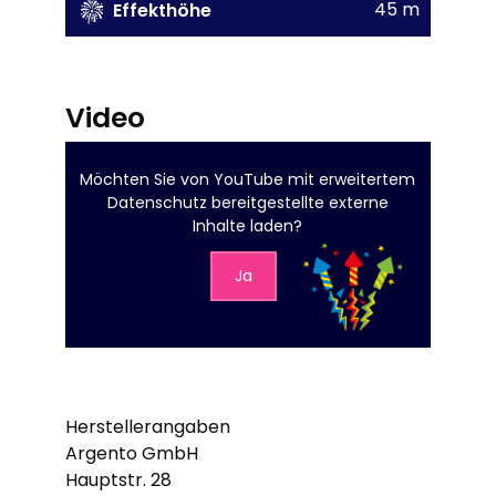
45 m
Effekthöhe
Video
Möchten Sie von
YouTube mit erweitertem
Datenschutz
bereitgestellte externe
Inhalte laden?
Ja
Herstellerangaben
Argento GmbH
Hauptstr. 28