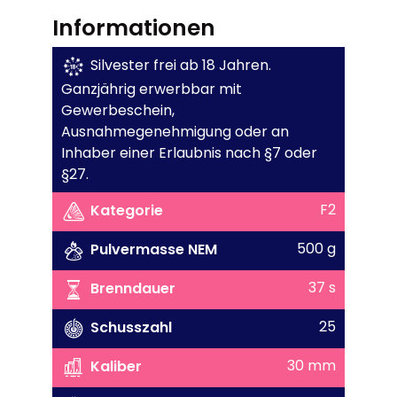
Informationen
Silvester frei ab 18 Jahren.
Ganzjährig erwerbbar mit
Gewerbeschein,
Ausnahmegenehmigung oder an
Inhaber einer Erlaubnis nach §7 oder
§27.
F2
Kategorie
500 g
Pulvermasse NEM
37 s
Brenndauer
25
Schusszahl
30 mm
Kaliber