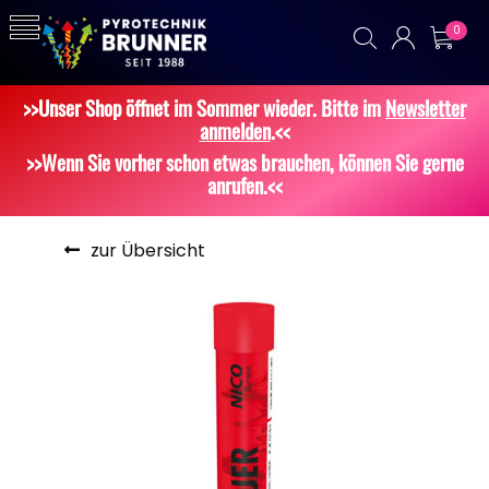
0
>>Unser Shop öffnet im Sommer wieder. Bitte im
Newsletter
anmelden
.<<
>>Wenn Sie vorher schon etwas brauchen, können Sie gerne
anrufen.<<
zur Übersicht