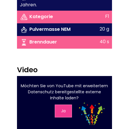
Jahren.
F1
Kategorie
20 g
Pulvermasse NEM
40 s
Brenndauer
Video
Möchten Sie von
YouTube mit erweitertem
Datenschutz
bereitgestellte externe
Inhalte laden?
Ja