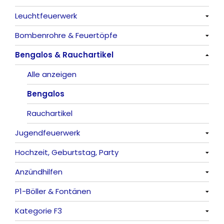
Leuchtfeuerwerk
Alle anzeigen
Bombenrohre & Feuertöpfe
China-Böller
Alle anzeigen
Bengalos & Rauchartikel
Knaller / Kanonenschläge
Vulkane
Alle anzeigen
Reibkopfknaller
Fontänen
Mit Rumms
Alle anzeigen
Frösche, Pfeiffer
Sonnen
Bezaubernde Effekte
Bengalos
Feuervögel
Rauchartikel
Jugendfeuerwerk
Römische Lichter
Hochzeit, Geburtstag, Party
Alle anzeigen
Anzündhilfen
Alle anzeigen
P1-Böller & Fontänen
Feuerschriften
Alle anzeigen
Kategorie F3
Indoor-Fontänen
Alle anzeigen