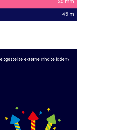
25 mm
45 m
eitgestellte externe Inhalte laden?