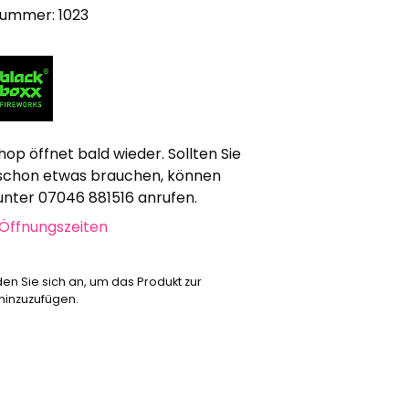
nummer: 1023
Werbeartikel
Alle anzeigen
Bekleidung
Attrappen
Sonstiges
hop öffnet bald wieder. Sollten Sie
Geschenkgutscheine
schon etwas brauchen, können
 unter 07046 881516 anrufen.
Öffnungszeiten
den Sie sich an, um das Produkt zur
 hinzuzufügen.