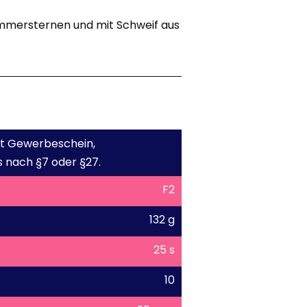
mmersternen und mit Schweif aus
mit Gewerbeschein,
 nach §7 oder §27.
F2
132 g
25 s
10