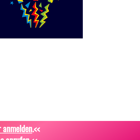
r anmelden
.<<