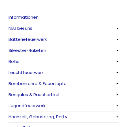
Informationen
NEU bei uns
Batteriefeuerwerk
Alle anzeigen
Silvester-Raketen
Alle anzeigen
Böller
Alle anzeigen
Leuchtfeuerwerk
Alle anzeigen
Bombenrohre & Feuertöpfe
China-Böller
Alle anzeigen
Bengalos & Rauchartikel
Knaller / Kanonenschläge
Vulkane
Alle anzeigen
Jugendfeuerwerk
Reibkopfknaller
Fontänen
Mit Rumms
Alle anzeigen
Hochzeit, Geburtstag, Party
Frösche, Pfeiffer
Sonnen
Bezaubernde Effekte
Bengalos
Alle anzeigen