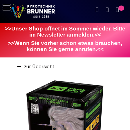
0
>>Unser Shop öffnet im Sommer wieder. Bitte
im
Newsletter anmelden
.<<
>>Wenn Sie vorher schon etwas brauchen,
können Sie gerne anrufen.<<
zur Übersicht