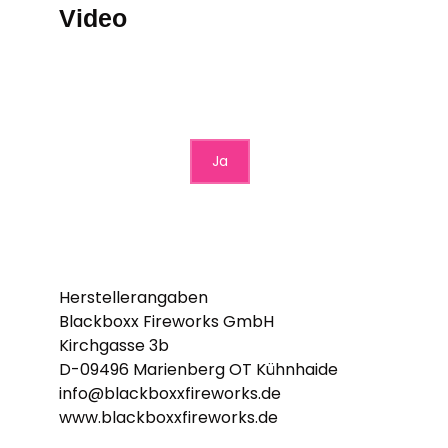
Video
Möchten Sie von
YouTube mit erweitertem
Datenschutz
bereitgestellte externe
Inhalte laden?
Ja
Herstellerangaben
Blackboxx Fireworks GmbH
Kirchgasse 3b
D-09496 Marienberg OT Kühnhaide
info@blackboxxfireworks.de
www.blackboxxfireworks.de