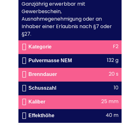
Ganzjährig erwerbbar mit
Gewerbeschein,
Ausnahmegenehmigung oder an
Inhaber einer Erlaubnis nach §7 oder
§27.
F2
Kategorie
132 g
Pulvermasse NEM
20 s
Brenndauer
10
Schusszahl
25 mm
Kaliber
40 m
Effekthöhe