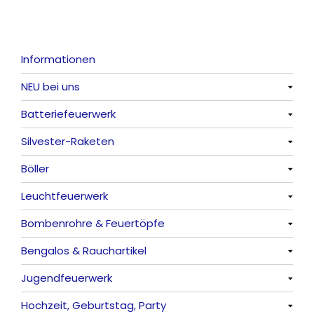
Informationen
NEU bei uns
Batteriefeuerwerk
Alle anzeigen
Silvester-Raketen
Alle anzeigen
Böller
Alle anzeigen
Leuchtfeuerwerk
Alle anzeigen
Bombenrohre & Feuertöpfe
China-Böller
Alle anzeigen
Bengalos & Rauchartikel
Knaller / Kanonenschläge
Vulkane
Alle anzeigen
Jugendfeuerwerk
Reibkopfknaller
Fontänen
Mit Rumms
Alle anzeigen
Hochzeit, Geburtstag, Party
Frösche, Pfeiffer
Sonnen
Bezaubernde Effekte
Bengalos
Alle anzeigen