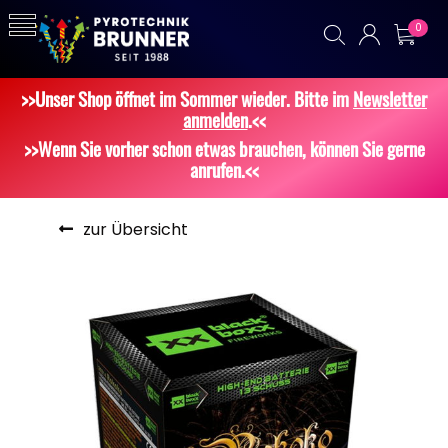
0
>>Unser Shop öffnet im Sommer wieder. Bitte im
Newsletter
anmelden
.<<
>>Wenn Sie vorher schon etwas brauchen, können Sie gerne
anrufen.<<
zur Übersicht