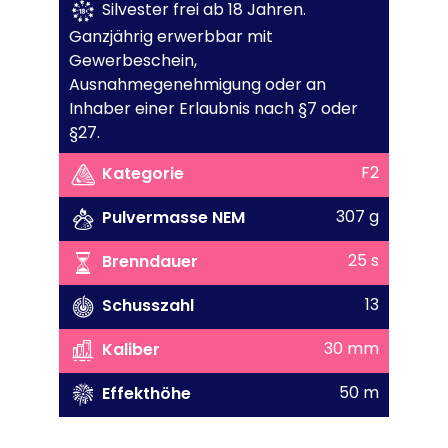
Silvester frei ab 18 Jahren.
Ganzjährig erwerbbar mit
Gewerbeschein,
Ausnahmegenehmigung oder an
Inhaber einer Erlaubnis nach §7 oder
§27.
F2
Kategorie
307 g
Pulvermasse NEM
25 s
Brenndauer
13
Schusszahl
30 mm
Kaliber
50 m
Effekthöhe