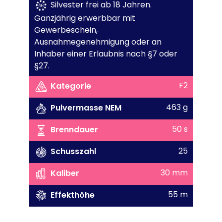
Silvester frei ab 18 Jahren.
Ganzjährig erwerbbar mit
Gewerbeschein,
Ausnahmegenehmigung oder an
Inhaber einer Erlaubnis nach §7 oder
§27.
F2
Kategorie
463 g
Pulvermasse NEM
50 s
Brenndauer
25
Schusszahl
30 mm
Kaliber
55 m
Effekthöhe