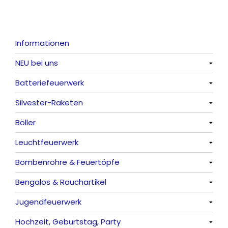
Informationen
NEU bei uns
Batteriefeuerwerk
Alle anzeigen
Silvester-Raketen
Alle anzeigen
Böller
Alle anzeigen
Leuchtfeuerwerk
Alle anzeigen
Bombenrohre & Feuertöpfe
China-Böller
Alle anzeigen
Bengalos & Rauchartikel
Knaller / Kanonenschläge
Vulkane
Alle anzeigen
Jugendfeuerwerk
Reibkopfknaller
Fontänen
Mit Rumms
Alle anzeigen
Hochzeit, Geburtstag, Party
Frösche, Pfeiffer
Sonnen
Bezaubernde Effekte
Bengalos
Alle anzeigen