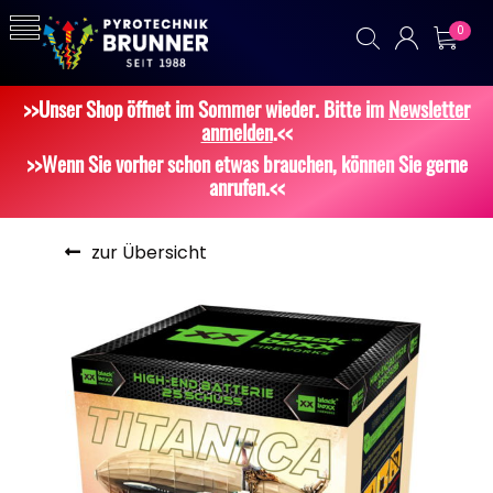
0
>>Unser Shop öffnet im Sommer wieder. Bitte im
Newsletter
anmelden
.<<
>>Wenn Sie vorher schon etwas brauchen, können Sie gerne
anrufen.<<
zur Übersicht