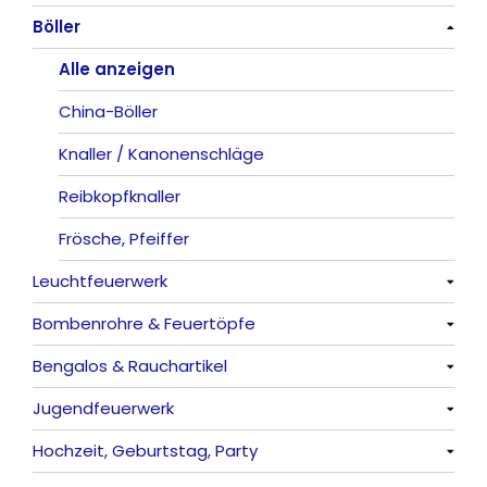
Böller
Alle anzeigen
Alle anzeigen
China-Böller
Knaller / Kanonenschläge
Reibkopfknaller
Frösche, Pfeiffer
Leuchtfeuerwerk
Bombenrohre & Feuertöpfe
Alle anzeigen
Bengalos & Rauchartikel
Vulkane
Alle anzeigen
Jugendfeuerwerk
Fontänen
Mit Rumms
Alle anzeigen
Hochzeit, Geburtstag, Party
Sonnen
Bezaubernde Effekte
Bengalos
Alle anzeigen