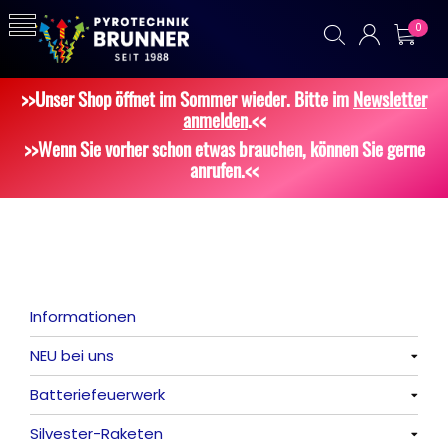
0
>>Unser Shop öffnet im Sommer wieder. Bitte im
Newsletter
anmelden
.<<
>>Wenn Sie vorher schon etwas brauchen, können Sie gerne
anrufen.<<
Informationen
NEU bei uns
Batteriefeuerwerk
Alle anzeigen
Silvester-Raketen
Alle anzeigen