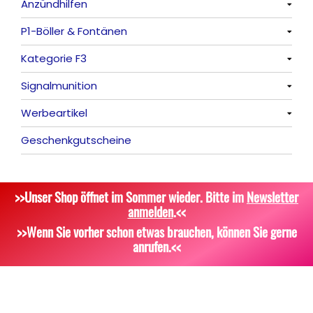
Anzündhilfen
Feuervögel
Rauchartikel
Alle anzeigen
P1-Böller & Fontänen
Römische Lichter
Feuerschriften
Alle anzeigen
Kategorie F3
Indoor-Fontänen
Alle anzeigen
Signalmunition
Herz- und Konfetti-Shooter
Alle anzeigen
Werbeartikel
Wunderkerzen, Fackeln
Alle anzeigen
Geschenkgutscheine
Tischfeuerwerk
Platzpatronen
Alle anzeigen
Silvestergießen
Signalgeschosse
Bekleidung
>>Unser Shop öffnet im Sommer wieder. Bitte im
Newsletter
Dekoration, Knicklichter
Zubehör
Attrappen
anmelden
.<<
Scherzartikel
Sonstiges
>>Wenn Sie vorher schon etwas brauchen, können Sie gerne
anrufen.<<