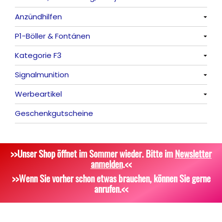
Anzündhilfen
Feuervögel
Rauchartikel
Alle anzeigen
P1-Böller & Fontänen
Römische Lichter
Feuerschriften
Alle anzeigen
Kategorie F3
Indoor-Fontänen
Alle anzeigen
Signalmunition
Herz- und Konfetti-Shooter
Alle anzeigen
Werbeartikel
Wunderkerzen, Fackeln
Alle anzeigen
Geschenkgutscheine
Tischfeuerwerk
Platzpatronen
Alle anzeigen
Silvestergießen
Signalgeschosse
Bekleidung
>>Unser Shop öffnet im Sommer wieder. Bitte im
Newsletter
Dekoration, Knicklichter
Zubehör
Attrappen
anmelden
.<<
Scherzartikel
Sonstiges
>>Wenn Sie vorher schon etwas brauchen, können Sie gerne
anrufen.<<