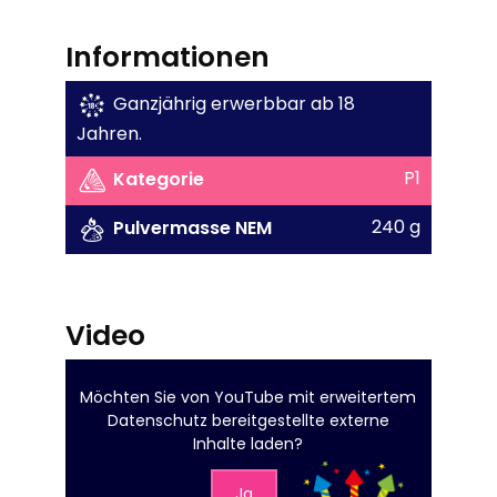
Informationen
Ganzjährig erwerbbar ab 18
Jahren.
P1
Kategorie
240 g
Pulvermasse NEM
Video
Möchten Sie von
YouTube mit erweitertem
Datenschutz
bereitgestellte externe
Inhalte laden?
Ja