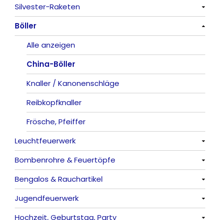
Silvester-Raketen
Alle anzeigen
Böller
Alle anzeigen
Alle anzeigen
China-Böller
Knaller / Kanonenschläge
Reibkopfknaller
Frösche, Pfeiffer
Leuchtfeuerwerk
Bombenrohre & Feuertöpfe
Alle anzeigen
Bengalos & Rauchartikel
Vulkane
Alle anzeigen
Jugendfeuerwerk
Fontänen
Mit Rumms
Alle anzeigen
Hochzeit, Geburtstag, Party
Sonnen
Bezaubernde Effekte
Bengalos
Alle anzeigen