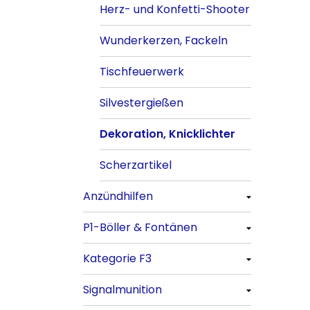
Herz- und Konfetti-Shooter
Wunderkerzen, Fackeln
Tischfeuerwerk
Silvestergießen
Dekoration, Knicklichter
Scherzartikel
Anzündhilfen
P1-Böller & Fontänen
Alle anzeigen
Kategorie F3
Alle anzeigen
Signalmunition
Alle anzeigen