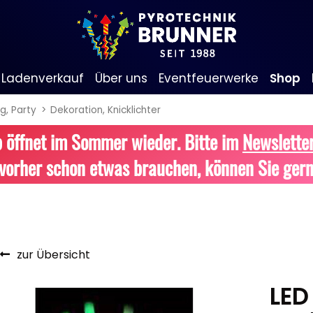
Ladenverkauf
Über uns
Eventfeuerwerke
Shop
g, Party
Dekoration, Knicklichter
Informationen
Bombenrohre & Feuertöpfe
Stadtfeste
 öffnet im Sommer wieder. Bitte im
Newslette
Alle anzeigen
Mit Rumms
Feuerschriften
Jubiläen
vorher schon etwas brauchen, können Sie gern
Bezaubernde Effekte
Hochzeit
Geburtstagsfeiern
Bengalos & Rauchartikel
Alle anzeigen
Heiratsantrag
Firmenfeiern
Bengalos
zur Übersicht
Rauchartikel
LED
Jugendfeuerwerk