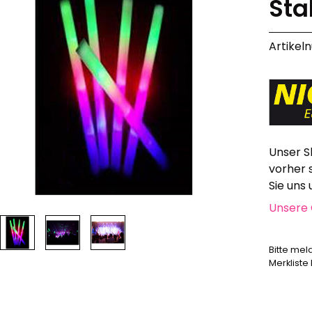
Sta
Alle anzeigen
Hochzeit, Geburtstag, Party
Artikel
Alle anzeigen
Feuerschriften
Indoor-Fontänen
Herz- und Konfetti-Shooter
Wunderkerzen, Fackeln
Tischfeuerwerk
Unser S
Silvestergießen
vorher 
Dekoration, Knicklichter
Sie uns
Scherzartikel
Unsere 
Anzündhilfen
Alle anzeigen
Bitte mel
Merkliste