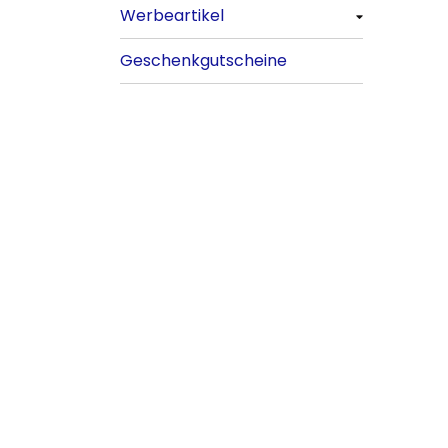
Werbeartikel
Alle anzeigen
Geschenkgutscheine
Platzpatronen
Alle anzeigen
Signalgeschosse
Bekleidung
Zubehör
Attrappen
Sonstiges