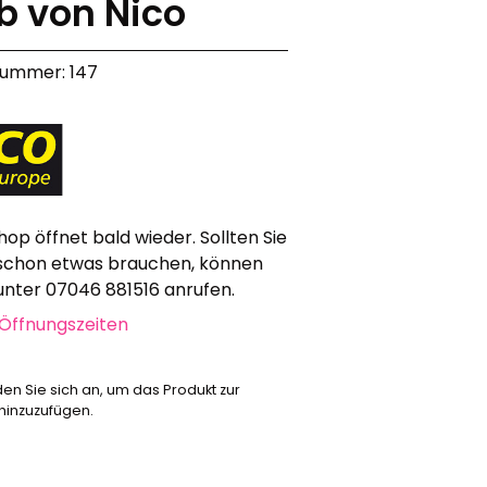
b von Nico
Werbeartikel
Alle anzeigen
nummer: 147
Bekleidung
Attrappen
Sonstiges
Geschenkgutscheine
hop öffnet bald wieder. Sollten Sie
schon etwas brauchen, können
 unter 07046 881516 anrufen.
Öffnungszeiten
den Sie sich an, um das Produkt zur
 hinzuzufügen.