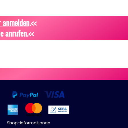
r anmelden
.<<
e anrufen.<<
Shop-Informationen