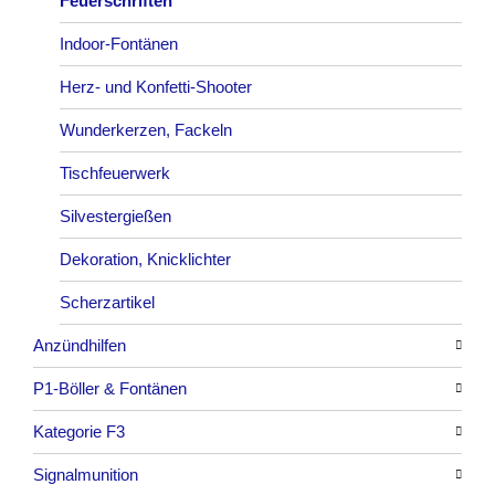
Römische Lichter
Feuerschriften
Indoor-Fontänen
Herz- und Konfetti-Shooter
Wunderkerzen, Fackeln
Tischfeuerwerk
Silvestergießen
Dekoration, Knicklichter
Scherzartikel
Anzündhilfen
P1-Böller & Fontänen
Alle anzeigen
Kategorie F3
Alle anzeigen
Signalmunition
Alle anzeigen