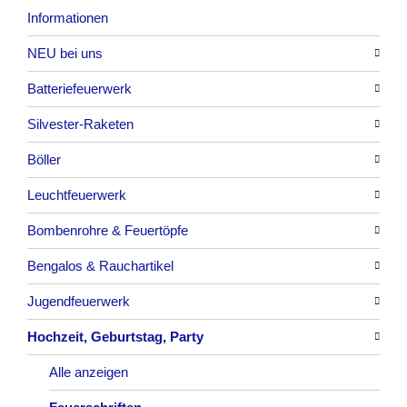
Informationen
NEU bei uns
Batteriefeuerwerk
Alle anzeigen
Silvester-Raketen
Alle anzeigen
Böller
Alle anzeigen
Leuchtfeuerwerk
Alle anzeigen
Bombenrohre & Feuertöpfe
China-Böller
Alle anzeigen
Bengalos & Rauchartikel
Knaller / Kanonenschläge
Vulkane
Alle anzeigen
Jugendfeuerwerk
Reibkopfknaller
Fontänen
Mit Rumms
Alle anzeigen
Hochzeit, Geburtstag, Party
Frösche, Pfeiffer
Sonnen
Bezaubernde Effekte
Bengalos
Alle anzeigen
Feuervögel
Rauchartikel
Alle anzeigen