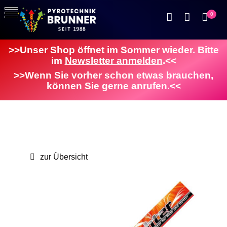
0
>>Unser Shop öffnet im Sommer wieder. Bitte
im
Newsletter anmelden
.<<
>>Wenn Sie vorher schon etwas brauchen,
können Sie gerne anrufen.<<
zur Übersicht