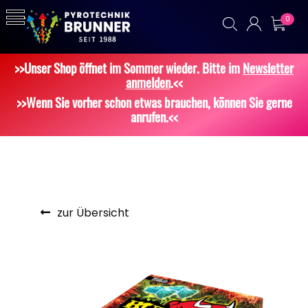
0
>>Unser Shop öffnet im Sommer wieder. Bitte im
Newsletter
anmelden
.<<
>>Wenn Sie vorher schon etwas brauchen, können Sie gerne
anrufen.<<
zur Übersicht