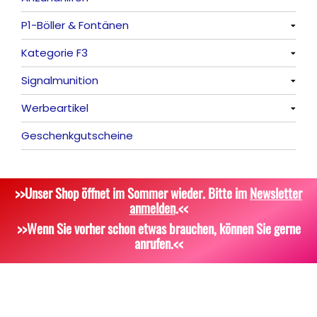
P1-Böller & Fontänen
Römische Lichter
Feuerschriften
Alle anzeigen
Kategorie F3
Indoor-Fontänen
Alle anzeigen
Signalmunition
Herz- und Konfetti-Shooter
Alle anzeigen
Werbeartikel
Wunderkerzen, Fackeln
Alle anzeigen
Geschenkgutscheine
Tischfeuerwerk
Platzpatronen
Alle anzeigen
Silvestergießen
Signalgeschosse
Bekleidung
>>Unser Shop öffnet im Sommer wieder. Bitte im
Newsletter
Dekoration, Knicklichter
Zubehör
Attrappen
anmelden
.<<
Scherzartikel
Sonstiges
>>Wenn Sie vorher schon etwas brauchen, können Sie gerne
anrufen.<<