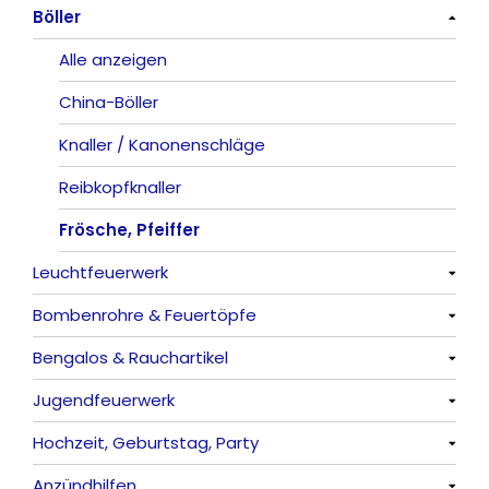
Böller
Alle anzeigen
Alle anzeigen
China-Böller
Knaller / Kanonenschläge
Reibkopfknaller
Frösche, Pfeiffer
Leuchtfeuerwerk
Bombenrohre & Feuertöpfe
Alle anzeigen
Bengalos & Rauchartikel
Vulkane
Alle anzeigen
Jugendfeuerwerk
Fontänen
Mit Rumms
Alle anzeigen
Hochzeit, Geburtstag, Party
Sonnen
Bezaubernde Effekte
Bengalos
Alle anzeigen
Anzündhilfen
Feuervögel
Rauchartikel
Alle anzeigen