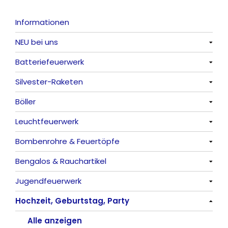
Informationen
NEU bei uns
Batteriefeuerwerk
Alle anzeigen
Silvester-Raketen
Alle anzeigen
Böller
Alle anzeigen
Leuchtfeuerwerk
Alle anzeigen
Bombenrohre & Feuertöpfe
China-Böller
Alle anzeigen
Bengalos & Rauchartikel
Knaller / Kanonenschläge
Vulkane
Alle anzeigen
Jugendfeuerwerk
Reibkopfknaller
Fontänen
Mit Rumms
Alle anzeigen
Hochzeit, Geburtstag, Party
Frösche, Pfeiffer
Sonnen
Bezaubernde Effekte
Bengalos
Alle anzeigen
Feuervögel
Rauchartikel
Alle anzeigen