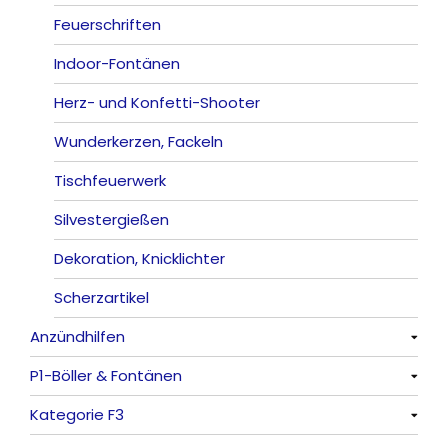
Römische Lichter
Feuerschriften
Indoor-Fontänen
Herz- und Konfetti-Shooter
Wunderkerzen, Fackeln
Tischfeuerwerk
Silvestergießen
Dekoration, Knicklichter
Scherzartikel
Anzündhilfen
P1-Böller & Fontänen
Alle anzeigen
Kategorie F3
Alle anzeigen