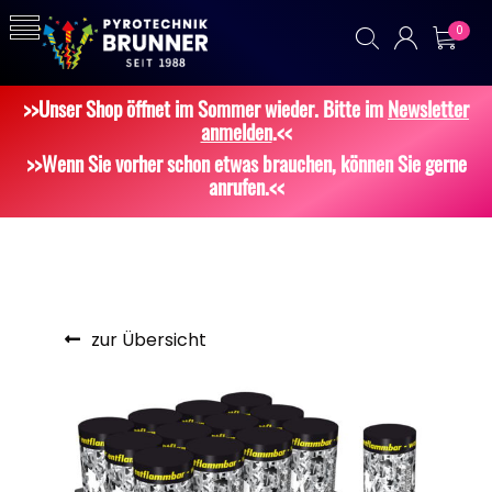
0
>>Unser Shop öffnet im Sommer wieder. Bitte im
Newsletter
anmelden
.<<
>>Wenn Sie vorher schon etwas brauchen, können Sie gerne
anrufen.<<
zur Übersicht