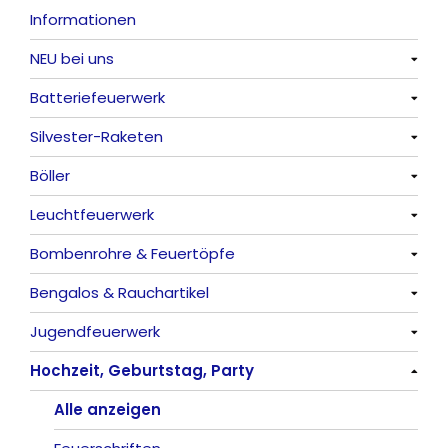
Informationen
NEU bei uns
Batteriefeuerwerk
Alle anzeigen
Silvester-Raketen
Alle anzeigen
Böller
Alle anzeigen
Leuchtfeuerwerk
Alle anzeigen
Bombenrohre & Feuertöpfe
China-Böller
Alle anzeigen
Bengalos & Rauchartikel
Knaller / Kanonenschläge
Vulkane
Alle anzeigen
Jugendfeuerwerk
Reibkopfknaller
Fontänen
Mit Rumms
Alle anzeigen
Hochzeit, Geburtstag, Party
Frösche, Pfeiffer
Sonnen
Bezaubernde Effekte
Bengalos
Alle anzeigen
Feuervögel
Rauchartikel
Alle anzeigen