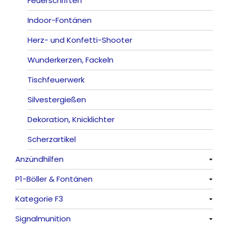
Römische Lichter
Feuerschriften
Indoor-Fontänen
Herz- und Konfetti-Shooter
Wunderkerzen, Fackeln
Tischfeuerwerk
Silvestergießen
Dekoration, Knicklichter
Scherzartikel
Anzündhilfen
P1-Böller & Fontänen
Alle anzeigen
Kategorie F3
Alle anzeigen
Signalmunition
Alle anzeigen