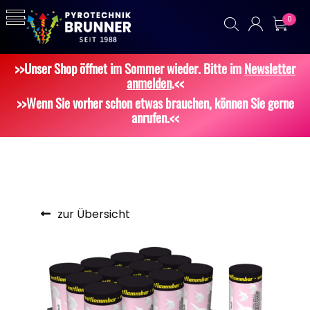
0
>>Unser Shop öffnet im Sommer wieder. Bitte im
Newsletter
anmelden
.<<
>>Wenn Sie vorher schon etwas brauchen, können Sie gerne
anrufen.<<
zur Übersicht