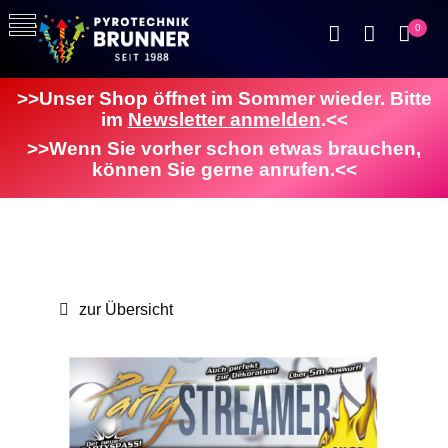
0
>>Unser Shop öffnet im Sommer wieder. Bitte
im
Newsletter anmelden
.<<
>>Wenn Sie vorher schon etwas brauchen,
können Sie gerne anrufen.<<
zur Übersicht