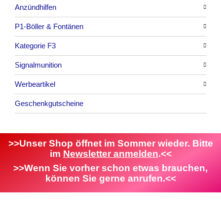
Anzündhilfen
P1-Böller & Fontänen
Alle anzeigen
Kategorie F3
Alle anzeigen
Signalmunition
Alle anzeigen
Werbeartikel
Alle anzeigen
Geschenkgutscheine
Platzpatronen
Alle anzeigen
Signalgeschosse
Bekleidung
Zubehör
Attrappen
>>Unser Shop öffnet im Sommer wieder. Bitte
im
Newsletter anmelden
.<<
Sonstiges
>>Wenn Sie vorher schon etwas brauchen,
können Sie gerne anrufen.<<