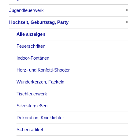
Jugendfeuerwerk
Reibkopfknaller
Fontänen
Mit Rumms
Alle anzeigen
Hochzeit, Geburtstag, Party
Frösche, Pfeiffer
Sonnen
Bezaubernde Effekte
Bengalos
Alle anzeigen
Feuervögel
Rauchartikel
Alle anzeigen
Römische Lichter
Feuerschriften
Indoor-Fontänen
Herz- und Konfetti-Shooter
Wunderkerzen, Fackeln
Tischfeuerwerk
Silvestergießen
Dekoration, Knicklichter
Scherzartikel