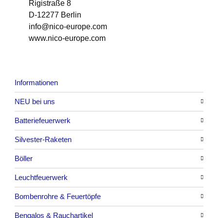
Rigistraße 8
D-12277 Berlin
info@nico-europe.com
www.nico-europe.com
Informationen
NEU bei uns
Batteriefeuerwerk
Alle anzeigen
Silvester-Raketen
Alle anzeigen
Böller
Alle anzeigen
Leuchtfeuerwerk
Alle anzeigen
Bombenrohre & Feuertöpfe
China-Böller
Alle anzeigen
Bengalos & Rauchartikel
Knaller / Kanonenschläge
Vulkane
Alle anzeigen