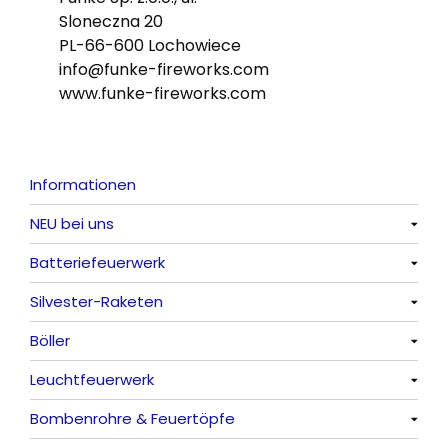
Sloneczna 20
PL-66-600 Lochowiece
info@funke-fireworks.com
www.funke-fireworks.com
Informationen
NEU bei uns
Batteriefeuerwerk
Alle anzeigen
Silvester-Raketen
Alle anzeigen
Böller
Alle anzeigen
Leuchtfeuerwerk
Alle anzeigen
Bombenrohre & Feuertöpfe
China-Böller
Alle anzeigen