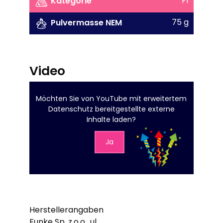
F1
Kategorie
75 g
Pulvermasse NEM
Video
Möchten Sie von
YouTube mit erweitertem
Datenschutz
bereitgestellte externe
Inhalte laden?
Ja
Herstellerangaben
Funke Sp. z.o.o., ul.