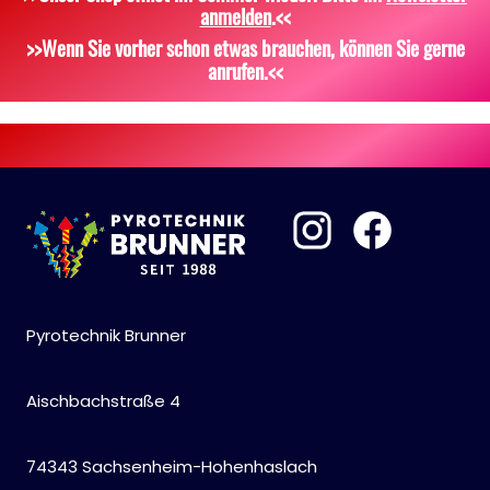
anmelden
.<<
Scherzartikel
Sonstiges
>>Wenn Sie vorher schon etwas brauchen, können Sie gerne
anrufen.<<
Pyrotechnik Brunner
Aischbachstraße 4
74343 Sachsenheim-Hohenhaslach