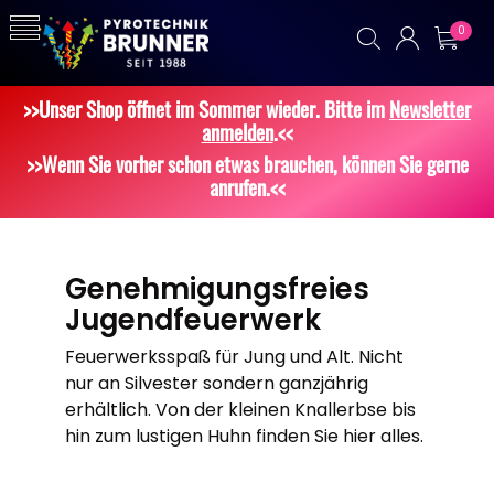
0
>>Unser Shop öffnet im Sommer wieder. Bitte im
Newsletter
anmelden
.<<
>>Wenn Sie vorher schon etwas brauchen, können Sie gerne
anrufen.<<
Genehmigungsfreies
Jugendfeuerwerk
Feuerwerksspaß für Jung und Alt. Nicht
nur an Silvester sondern ganzjährig
erhältlich. Von der kleinen Knallerbse bis
hin zum lustigen Huhn finden Sie hier alles.