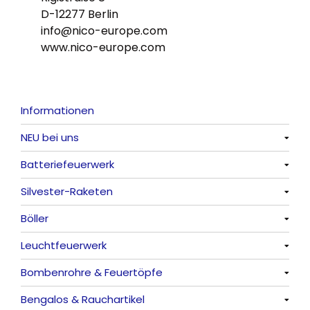
D-12277 Berlin
info@nico-europe.com
www.nico-europe.com
Informationen
NEU bei uns
Batteriefeuerwerk
Alle anzeigen
Silvester-Raketen
Alle anzeigen
Böller
Alle anzeigen
Leuchtfeuerwerk
Alle anzeigen
Bombenrohre & Feuertöpfe
China-Böller
Alle anzeigen
Bengalos & Rauchartikel
Knaller / Kanonenschläge
Vulkane
Alle anzeigen