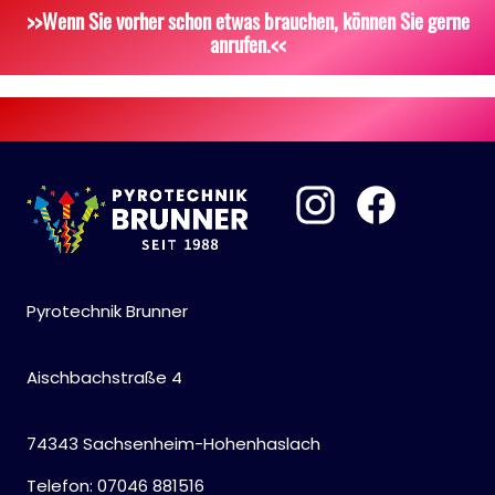
Scherzartikel
Sonstiges
>>Wenn Sie vorher schon etwas brauchen, können Sie gerne
anrufen.<<
Pyrotechnik Brunner
Aischbachstraße 4
74343 Sachsenheim-Hohenhaslach
Telefon: 07046 881516