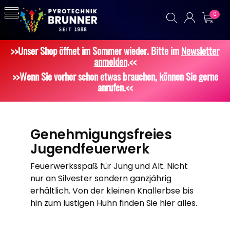
0
>>Unser Shop öffnet im Sommer wieder. Bitte im
Newsletter
anmelden
.<<
>>Wenn Sie vorher schon etwas brauchen, können Sie gerne
anrufen.<<
Genehmigungsfreies
Jugendfeuerwerk
Feuerwerksspaß für Jung und Alt. Nicht
nur an Silvester sondern ganzjährig
erhältlich. Von der kleinen Knallerbse bis
hin zum lustigen Huhn finden Sie hier alles.