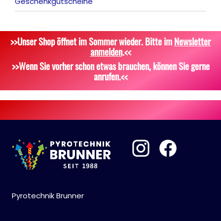
Geschenkgutscheine
Tischfeuerwerk
Platzpatronen
Alle anzeigen
Silvestergießen
Signalgeschosse
Bekleidung
>>Unser Shop öffnet im Sommer wieder. Bitte im
Newsletter
Dekoration, Knicklichter
Zubehör
Attrappen
anmelden
.<<
Scherzartikel
Sonstiges
>>Wenn Sie vorher schon etwas brauchen, können Sie gerne
anrufen.<<
Pyrotechnik Brunner