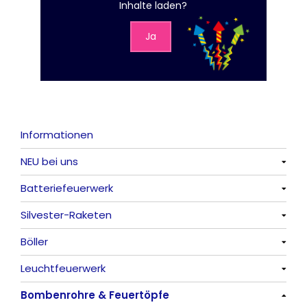
Inhalte laden?
Ja
Informationen
NEU bei uns
Batteriefeuerwerk
Alle anzeigen
Silvester-Raketen
Alle anzeigen
Böller
Alle anzeigen
Leuchtfeuerwerk
Alle anzeigen
Bombenrohre & Feuertöpfe
China-Böller
Alle anzeigen