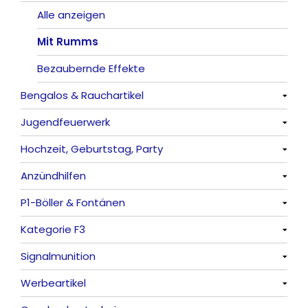
Knaller / Kanonenschläge
Vulkane
Alle anzeigen
Reibkopfknaller
Fontänen
Mit Rumms
Frösche, Pfeiffer
Sonnen
Bezaubernde Effekte
Bengalos & Rauchartikel
Feuervögel
Jugendfeuerwerk
Römische Lichter
Alle anzeigen
Hochzeit, Geburtstag, Party
Bengalos
Alle anzeigen
Anzündhilfen
Rauchartikel
Alle anzeigen
P1-Böller & Fontänen
Feuerschriften
Alle anzeigen
Kategorie F3
Indoor-Fontänen
Alle anzeigen
Signalmunition
Herz- und Konfetti-Shooter
Alle anzeigen
Werbeartikel
Wunderkerzen, Fackeln
Alle anzeigen