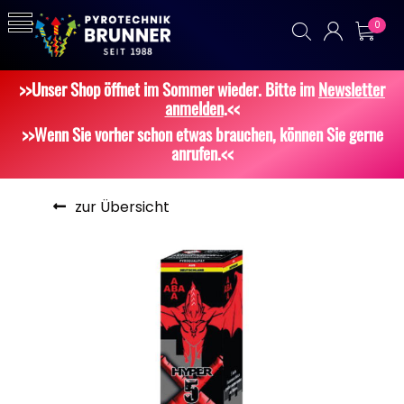
0
>>Unser Shop öffnet im Sommer wieder. Bitte im
Newsletter
anmelden
.<<
>>Wenn Sie vorher schon etwas brauchen, können Sie gerne
anrufen.<<
zur Übersicht