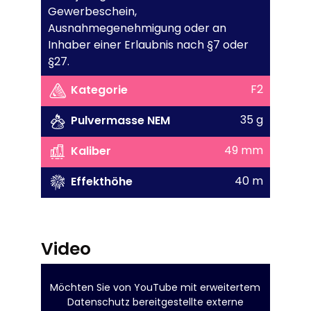
Gewerbeschein,
Ausnahmegenehmigung oder an
Inhaber einer Erlaubnis nach §7 oder
§27.
F2
Kategorie
35 g
Pulvermasse NEM
49 mm
Kaliber
40 m
Effekthöhe
Video
Möchten Sie von
YouTube mit erweitertem
Datenschutz
bereitgestellte externe