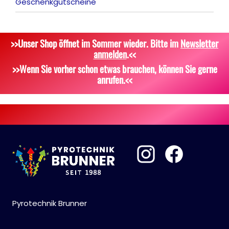
Geschenkgutscheine
Tischfeuerwerk
Platzpatronen
Alle anzeigen
Silvestergießen
Signalgeschosse
Bekleidung
>>Unser Shop öffnet im Sommer wieder. Bitte im
Newsletter
Dekoration, Knicklichter
Zubehör
Attrappen
anmelden
.<<
Scherzartikel
Sonstiges
>>Wenn Sie vorher schon etwas brauchen, können Sie gerne
anrufen.<<
Pyrotechnik Brunner