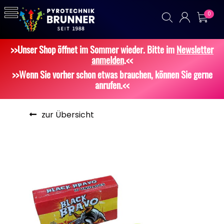
0
>>Unser Shop öffnet im Sommer wieder. Bitte im
Newsletter
anmelden
.<<
>>Wenn Sie vorher schon etwas brauchen, können Sie gerne
anrufen.<<
zur Übersicht