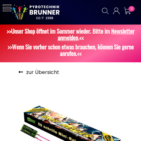
0
>>Unser Shop öffnet im Sommer wieder. Bitte im
Newsletter
anmelden
.<<
>>Wenn Sie vorher schon etwas brauchen, können Sie gerne
anrufen.<<
zur Übersicht