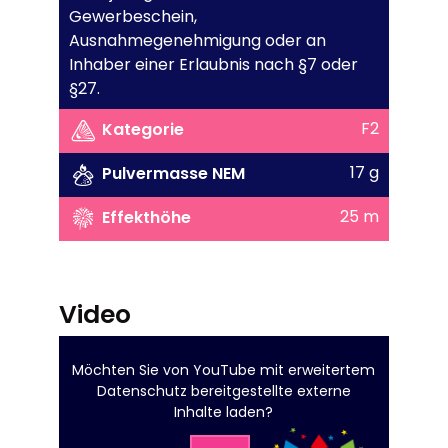
Gewerbeschein,
Ausnahmegenehmigung oder an
Inhaber einer Erlaubnis nach §7 oder
§27.
F2
Kategorie
17 g
Pulvermasse NEM
25 m
Effekthöhe
Video
Möchten Sie von
YouTube mit erweitertem
Datenschutz
bereitgestellte externe
Inhalte laden?