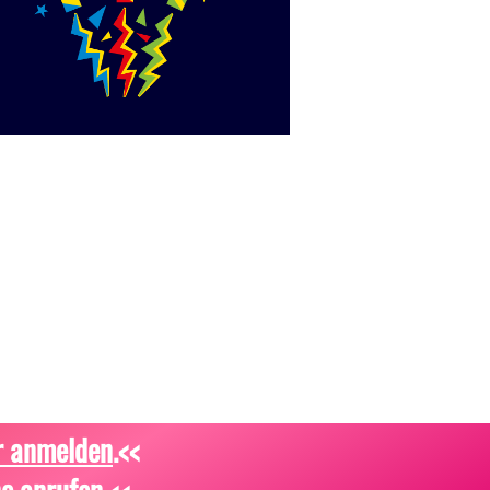
r anmelden
.<<