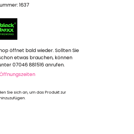
nummer: 1637
Werbeartikel
Alle anzeigen
Bekleidung
Attrappen
Sonstiges
hop öffnet bald wieder. Sollten Sie
Geschenkgutscheine
schon etwas brauchen, können
 unter 07046 881516 anrufen.
Öffnungszeiten
den Sie sich an, um das Produkt zur
 hinzuzufügen.