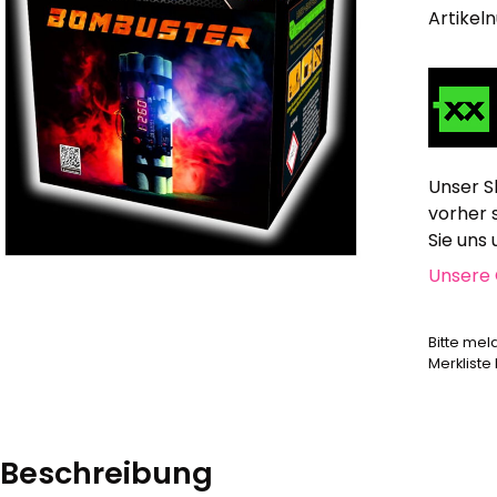
Alle anzeigen
Artikel
Hochzeit, Geburtstag, Party
Alle anzeigen
Feuerschriften
Indoor-Fontänen
Herz- und Konfetti-Shooter
Unser S
Wunderkerzen, Fackeln
vorher 
Tischfeuerwerk
Sie uns
Silvestergießen
Unsere 
Dekoration, Knicklichter
Scherzartikel
Bitte mel
Anzündhilfen
Merkliste
Alle anzeigen
Beschreibung