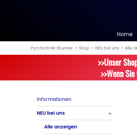
Home
Pyrotechnik-Brunner
Shop
NEU bei uns
Alle 
Informationen
>>Unser Shop
NEU bei uns
>>Wenn Sie 
Alle anzeigen
Batteriefeuerwerk
Informationen
Alle anzeigen
NEU bei uns
Silvester-Raketen
Alle anzeigen
Alle anzeigen