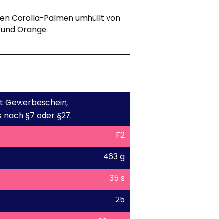
en Corolla-Palmen umhüllt von
r und Orange.
mit Gewerbeschein,
 nach §7 oder §27.
F2
463 g
35 s
25