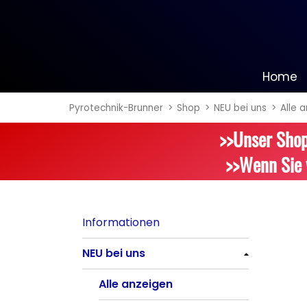
Home
Pyrotechnik-Brunner
Shop
NEU bei uns
Alle 
Informationen
>>Unser Shop
NEU bei uns
>>Wenn Sie 
Alle anzeigen
Batteriefeuerwerk
Informationen
Alle anzeigen
NEU bei uns
Silvester-Raketen
Alle anzeigen
Alle anzeigen