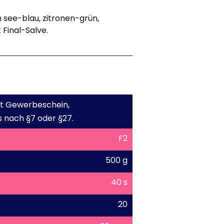
n see-blau, zitronen-grün,
 Final-Salve.
mit Gewerbeschein,
 nach §7 oder §27.
F2
500 g
40 s
20