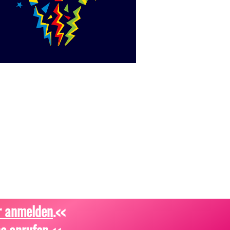
r anmelden
.<<