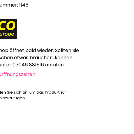
nummer: 1145
Werbeartikel
Alle anzeigen
Bekleidung
Attrappen
Sonstiges
hop öffnet bald wieder. Sollten Sie
Geschenkgutscheine
schon etwas brauchen, können
 unter 07046 881516 anrufen.
Öffnungszeiten
den Sie sich an, um das Produkt zur
 hinzuzufügen.