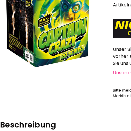
Alle anzeigen
Artikel
Hochzeit, Geburtstag, Party
Alle anzeigen
Feuerschriften
Indoor-Fontänen
Herz- und Konfetti-Shooter
Unser S
Wunderkerzen, Fackeln
vorher 
Tischfeuerwerk
Sie uns
Silvestergießen
Unsere 
Dekoration, Knicklichter
Scherzartikel
Bitte mel
Anzündhilfen
Merkliste
Alle anzeigen
Beschreibung