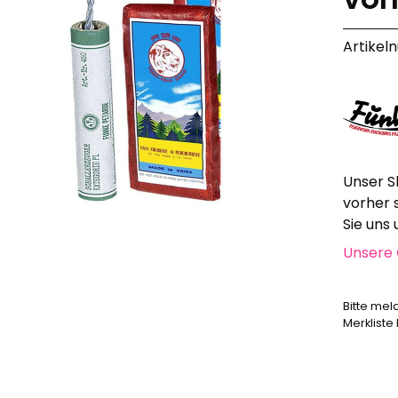
Alle anzeigen
Artikel
Hochzeit, Geburtstag, Party
Alle anzeigen
Feuerschriften
Indoor-Fontänen
Herz- und Konfetti-Shooter
Wunderkerzen, Fackeln
Tischfeuerwerk
Unser S
Silvestergießen
vorher 
Dekoration, Knicklichter
Sie uns
Scherzartikel
Unsere 
Anzündhilfen
Bitte mel
Alle anzeigen
Merkliste