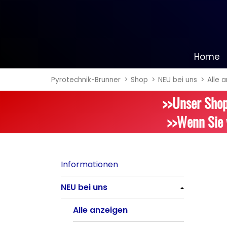
Home
Pyrotechnik-Brunner
Shop
NEU bei uns
Alle 
Informationen
>>Unser Shop
NEU bei uns
>>Wenn Sie 
Alle anzeigen
Batteriefeuerwerk
Informationen
Alle anzeigen
NEU bei uns
Silvester-Raketen
Alle anzeigen
Alle anzeigen