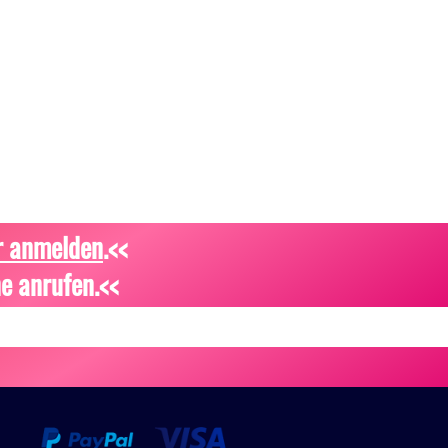
r anmelden
.<<
e anrufen.<<