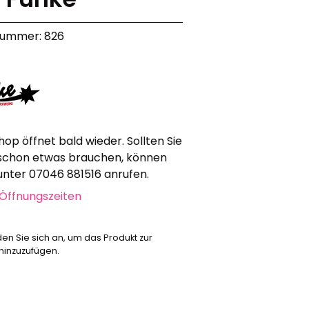
Werbeartikel
nummer: 826
Alle anzeigen
Bekleidung
Attrappen
Sonstiges
Geschenkgutscheine
hop öffnet bald wieder. Sollten Sie
schon etwas brauchen, können
 unter 07046 881516 anrufen.
Öffnungszeiten
den Sie sich an, um das Produkt zur
 hinzuzufügen.