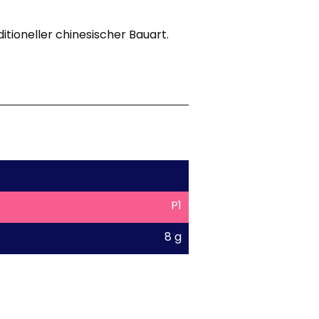
ditioneller chinesischer Bauart.
P1
8 g