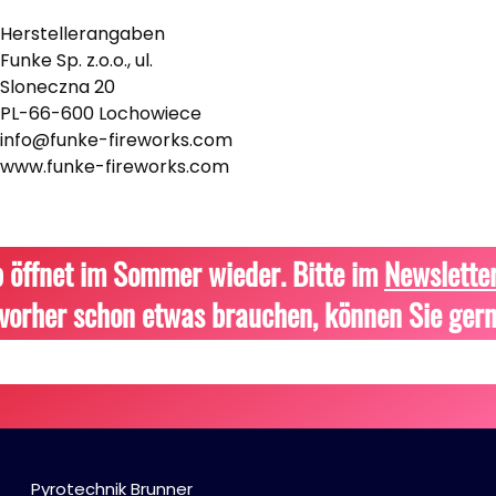
Herstellerangaben
Funke Sp. z.o.o., ul.
Sloneczna 20
PL-66-600 Lochowiece
info@funke-fireworks.com
www.funke-fireworks.com
 öffnet im Sommer wieder. Bitte im
Newslette
vorher schon etwas brauchen, können Sie gern
Pyrotechnik Brunner