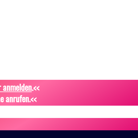
r anmelden
.<<
e anrufen.<<