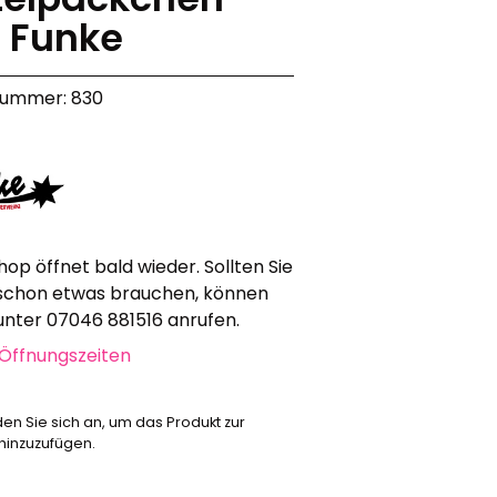
 Funke
Werbeartikel
Alle anzeigen
Bekleidung
nummer: 830
Attrappen
Sonstiges
Geschenkgutscheine
hop öffnet bald wieder. Sollten Sie
schon etwas brauchen, können
 unter 07046 881516 anrufen.
Öffnungszeiten
den Sie sich an, um das Produkt zur
 hinzuzufügen.