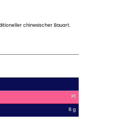
ditioneller chinesischer Bauart.
P1
8 g