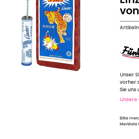
Alle anzeigen
von
Hochzeit, Geburtstag, Party
Alle anzeigen
Artikel
Feuerschriften
Indoor-Fontänen
Herz- und Konfetti-Shooter
Wunderkerzen, Fackeln
Tischfeuerwerk
Silvestergießen
Unser S
Dekoration, Knicklichter
vorher 
Scherzartikel
Sie uns
Unsere 
Anzündhilfen
Alle anzeigen
Bitte mel
Merkliste