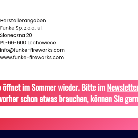
Herstellerangaben
Funke Sp. z.o.o., ul.
Sloneczna 20
PL-66-600 Lochowiece
info@funke-fireworks.com
www.funke-fireworks.com
 öffnet im Sommer wieder. Bitte im
Newslette
vorher schon etwas brauchen, können Sie gern