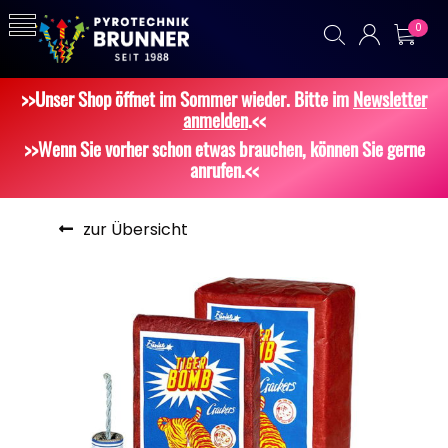
0
>>Unser Shop öffnet im Sommer wieder. Bitte im
Newsletter
anmelden
.<<
>>Wenn Sie vorher schon etwas brauchen, können Sie gerne
anrufen.<<
zur Übersicht