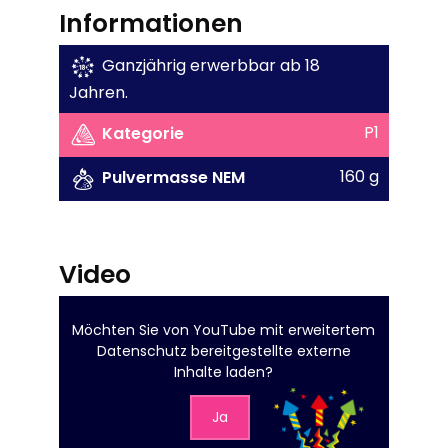
Informationen
Ganzjährig erwerbbar ab 18
Jahren.
P1
Kategorie
160 g
Pulvermasse NEM
Video
Möchten Sie von
YouTube mit erweitertem
Datenschutz
bereitgestellte externe
Inhalte laden?
Ja