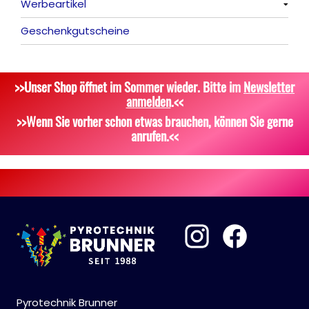
Werbeartikel
Wunderkerzen, Fackeln
Alle anzeigen
Geschenkgutscheine
Tischfeuerwerk
Platzpatronen
Alle anzeigen
Silvestergießen
Signalgeschosse
Bekleidung
>>Unser Shop öffnet im Sommer wieder. Bitte im
Newsletter
Dekoration, Knicklichter
Zubehör
Attrappen
anmelden
.<<
Scherzartikel
Sonstiges
>>Wenn Sie vorher schon etwas brauchen, können Sie gerne
anrufen.<<
Pyrotechnik Brunner