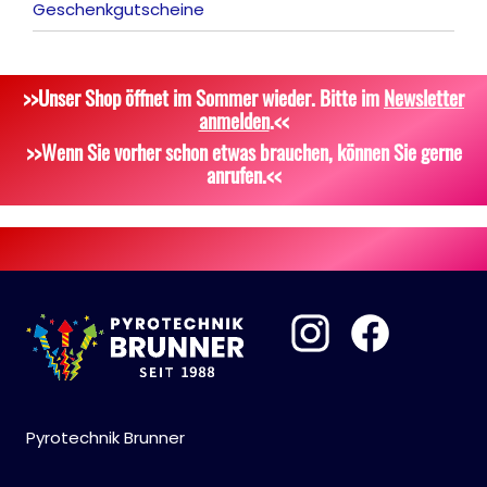
Geschenkgutscheine
Tischfeuerwerk
Platzpatronen
Alle anzeigen
Silvestergießen
Signalgeschosse
Bekleidung
>>Unser Shop öffnet im Sommer wieder. Bitte im
Newsletter
Dekoration, Knicklichter
Zubehör
Attrappen
anmelden
.<<
Scherzartikel
Sonstiges
>>Wenn Sie vorher schon etwas brauchen, können Sie gerne
anrufen.<<
Pyrotechnik Brunner