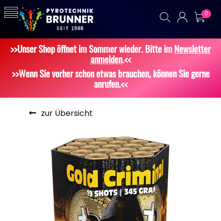
0
>>Unser Shop öffnet im Sommer wieder. Bitte im
Newsletter
anmelden
.<<
>>Wenn Sie vorher schon etwas brauchen, können Sie gerne
anrufen.<<
zur Übersicht