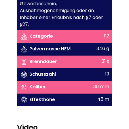
Gewerbeschein,
Ausnahmegenehmigung oder an
Inhaber einer Erlaubnis nach §7 oder
§27.
F2
Kategorie
346 g
Pulvermasse NEM
31 s
Brenndauer
19
Schusszahl
30 mm
Kaliber
45 m
Effekthöhe
Video