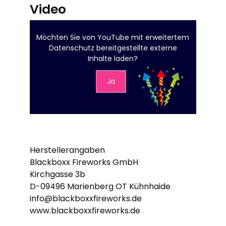
Video
Möchten Sie von
YouTube mit erweitertem
Datenschutz
bereitgestellte externe
Inhalte laden?
Ja
Herstellerangaben
Blackboxx Fireworks GmbH
Kirchgasse 3b
D-09496 Marienberg OT Kühnhaide
info@blackboxxfireworks.de
www.blackboxxfireworks.de