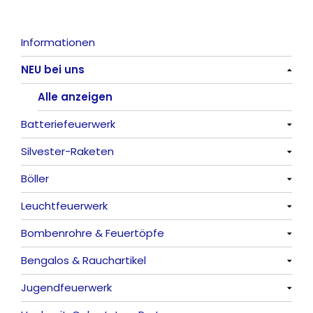
Informationen
NEU bei uns
Alle anzeigen
Batteriefeuerwerk
Silvester-Raketen
Alle anzeigen
Böller
Alle anzeigen
Leuchtfeuerwerk
Alle anzeigen
Bombenrohre & Feuertöpfe
China-Böller
Alle anzeigen
Bengalos & Rauchartikel
Knaller / Kanonenschläge
Vulkane
Alle anzeigen
Jugendfeuerwerk
Reibkopfknaller
Fontänen
Mit Rumms
Alle anzeigen