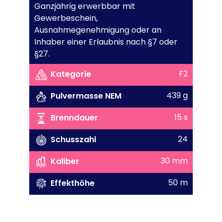
Ganzjährig erwerbbar mit
Gewerbeschein,
Ausnahmegenehmigung oder an
Inhaber einer Erlaubnis nach §7 oder
§27.
F2
Kategorie
439 g
Pulvermasse NEM
15 s
Brenndauer
24
Schusszahl
30 mm
Kaliber
50 m
Effekthöhe