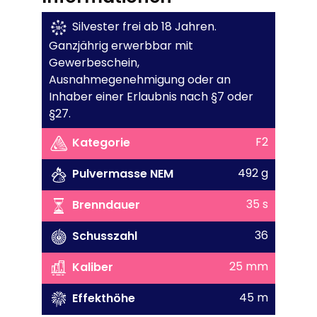
Silvester frei ab 18 Jahren.
Ganzjährig erwerbbar mit
Gewerbeschein,
Ausnahmegenehmigung oder an
Inhaber einer Erlaubnis nach §7 oder
§27.
F2
Kategorie
492 g
Pulvermasse NEM
35 s
Brenndauer
36
Schusszahl
25 mm
Kaliber
45 m
Effekthöhe