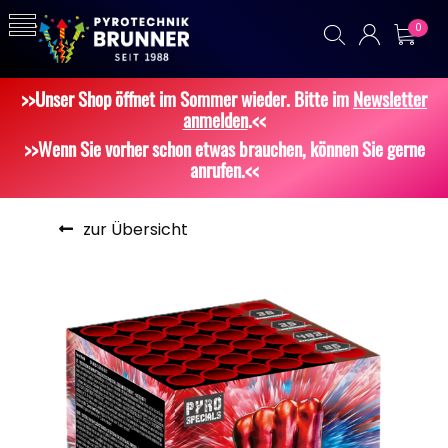
0
>>Unser Shop öffnet im Sommer wieder. Bitte im
Newsletter
anmelden
.<<
>>Wenn Sie vorher schon etwas brauchen, können Sie gerne
anrufen.<<
zur Übersicht