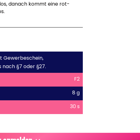
los, danach kommt eine rot-
s.
mit Gewerbeschein,
 nach §7 oder §27.
F2
8 g
30 s