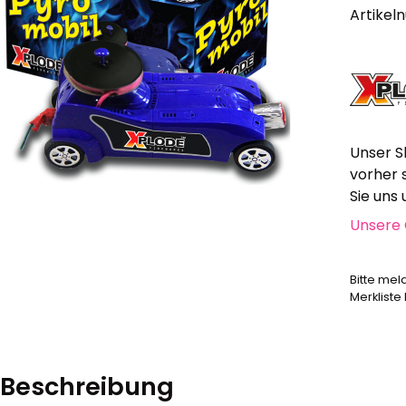
Alle anzeigen
Artikel
Hochzeit, Geburtstag, Party
Alle anzeigen
Feuerschriften
Indoor-Fontänen
Herz- und Konfetti-Shooter
Unser S
Wunderkerzen, Fackeln
vorher 
Tischfeuerwerk
Sie uns
Silvestergießen
Unsere 
Dekoration, Knicklichter
Scherzartikel
Bitte mel
Anzündhilfen
Merkliste
Alle anzeigen
Beschreibung