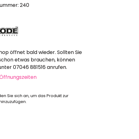
nummer: 240
Werbeartikel
Alle anzeigen
Bekleidung
Attrappen
Sonstiges
hop öffnet bald wieder. Sollten Sie
Geschenkgutscheine
schon etwas brauchen, können
 unter 07046 881516 anrufen.
Öffnungszeiten
den Sie sich an, um das Produkt zur
 hinzuzufügen.