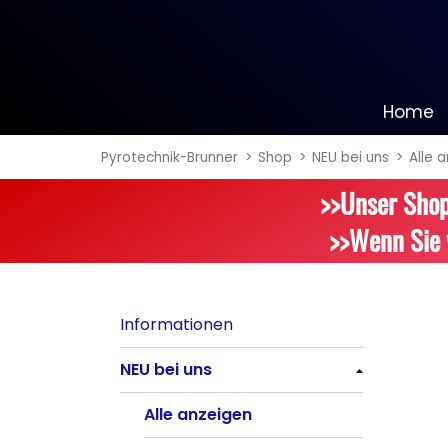
Home
Pyrotechnik-Brunner
Shop
NEU bei uns
Alle 
Informationen
>>Unser Shop
NEU bei uns
>>Wenn Sie 
Alle anzeigen
Batteriefeuerwerk
Informationen
Alle anzeigen
NEU bei uns
Silvester-Raketen
Alle anzeigen
Alle anzeigen