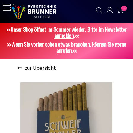
0
>>Unser Shop öffnet im Sommer wieder. Bitte im
Newsletter
anmelden
.<<
>>Wenn Sie vorher schon etwas brauchen, können Sie gerne
anrufen.<<
zur Übersicht