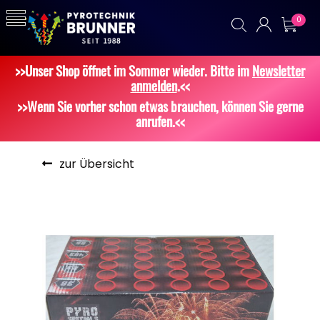
0
>>Unser Shop öffnet im Sommer wieder. Bitte im
Newsletter
anmelden
.<<
>>Wenn Sie vorher schon etwas brauchen, können Sie gerne
anrufen.<<
zur Übersicht