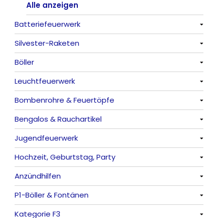
Alle anzeigen
Batteriefeuerwerk
Silvester-Raketen
Alle anzeigen
Böller
Alle anzeigen
Leuchtfeuerwerk
Alle anzeigen
Bombenrohre & Feuertöpfe
China-Böller
Alle anzeigen
Bengalos & Rauchartikel
Knaller / Kanonenschläge
Vulkane
Alle anzeigen
Jugendfeuerwerk
Reibkopfknaller
Fontänen
Mit Rumms
Alle anzeigen
Hochzeit, Geburtstag, Party
Frösche, Pfeiffer
Sonnen
Bezaubernde Effekte
Bengalos
Alle anzeigen
Anzündhilfen
Feuervögel
Rauchartikel
Alle anzeigen
P1-Böller & Fontänen
Römische Lichter
Feuerschriften
Alle anzeigen
Kategorie F3
Indoor-Fontänen
Alle anzeigen