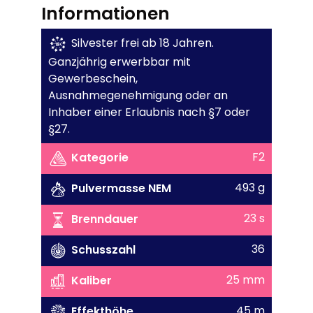
Informationen
Silvester frei ab 18 Jahren.
Ganzjährig erwerbbar mit
Gewerbeschein,
Ausnahmegenehmigung oder an
Inhaber einer Erlaubnis nach §7 oder
§27.
F2
Kategorie
493 g
Pulvermasse NEM
23 s
Brenndauer
36
Schusszahl
25 mm
Kaliber
45 m
Effekthöhe