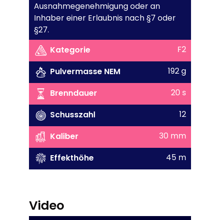
Ausnahmegenehmigung oder an
Inhaber einer Erlaubnis nach §7 oder
§27.
F2
Kategorie
192 g
Pulvermasse NEM
20 s
Brenndauer
12
Schusszahl
30 mm
Kaliber
45 m
Effekthöhe
Video