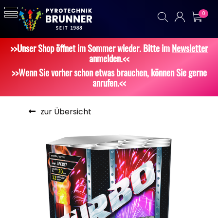
0
>>Unser Shop öffnet im Sommer wieder. Bitte im
Newsletter
anmelden
.<<
>>Wenn Sie vorher schon etwas brauchen, können Sie gerne
anrufen.<<
zur Übersicht