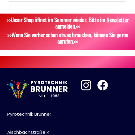
Silvestergießen
Signalgeschosse
Bekleidung
>>Unser Shop öffnet im Sommer wieder. Bitte im
Newsletter
Dekoration, Knicklichter
Zubehör
Attrappen
anmelden
.<<
Scherzartikel
Sonstiges
>>Wenn Sie vorher schon etwas brauchen, können Sie gerne
anrufen.<<
Pyrotechnik Brunner
Aischbachstraße 4