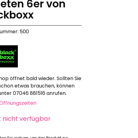
eten 6er von
Werbeartikel
ckboxx
Alle anzeigen
Bekleidung
nummer: 500
Attrappen
Sonstiges
Geschenkgutscheine
hop öffnet bald wieder. Sollten Sie
schon etwas brauchen, können
 unter 07046 881516 anrufen.
Öffnungszeiten
t nicht verfügbar
den Sie sich an, um das Produkt zur