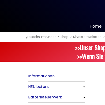
Home
Pyrotechnik-Brunner
Shop
Silvester-Raketen
Informationen
>>Unser Shop
NEU bei uns
>>Wenn Sie 
Alle anzeigen
Batteriefeuerwerk
Informationen
Alle anzeigen
NEU bei uns
Silvester-Raketen
Alle anzeigen
Batteriefeuerwerk
Alle anzeigen