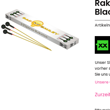
Rak
Alle anzeigen
Bla
Hochzeit, Geburtstag, Party
Alle anzeigen
Artikel
Feuerschriften
Indoor-Fontänen
Herz- und Konfetti-Shooter
Wunderkerzen, Fackeln
Tischfeuerwerk
Silvestergießen
Dekoration, Knicklichter
Unser S
Scherzartikel
vorher 
Sie uns
Anzündhilfen
Unsere 
Alle anzeigen
Zurzei
Bitte mel