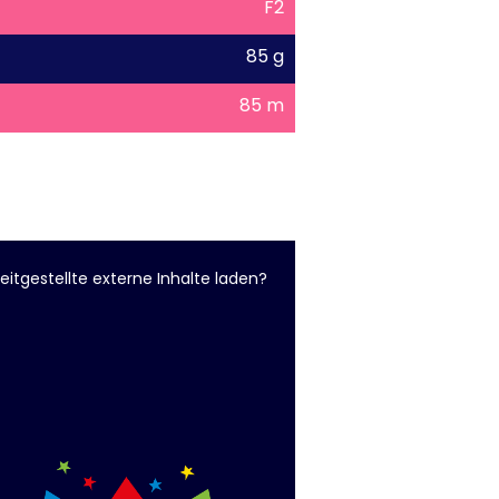
F2
85 g
85 m
eitgestellte externe Inhalte laden?