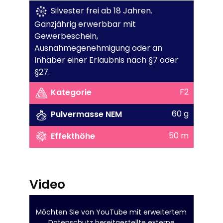
Silvester frei ab 18 Jahren.
Ganzjährig erwerbbar mit
Gewerbeschein,
Ausnahmegenehmigung oder an
Inhaber einer Erlaubnis nach §7 oder
§27.
F2
Kategorie
60 g
Pulvermasse NEM
50 m
Effekthöhe
Video
Möchten Sie von
YouTube mit erweitertem
Datenschutz
bereitgestellte externe