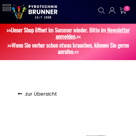
0
>>Unser Shop öffnet im Sommer wieder. Bitte im
Newsletter
anmelden
.<<
>>Wenn Sie vorher schon etwas brauchen, können Sie gerne
anrufen.<<
zur Übersicht