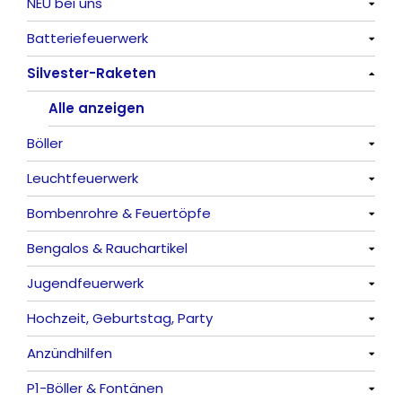
NEU bei uns
Batteriefeuerwerk
Alle anzeigen
Silvester-Raketen
Alle anzeigen
Alle anzeigen
Böller
Leuchtfeuerwerk
Alle anzeigen
Bombenrohre & Feuertöpfe
China-Böller
Alle anzeigen
Bengalos & Rauchartikel
Knaller / Kanonenschläge
Vulkane
Alle anzeigen
Jugendfeuerwerk
Reibkopfknaller
Fontänen
Mit Rumms
Alle anzeigen
Hochzeit, Geburtstag, Party
Frösche, Pfeiffer
Sonnen
Bezaubernde Effekte
Bengalos
Alle anzeigen
Anzündhilfen
Feuervögel
Rauchartikel
Alle anzeigen
P1-Böller & Fontänen
Römische Lichter
Feuerschriften
Alle anzeigen