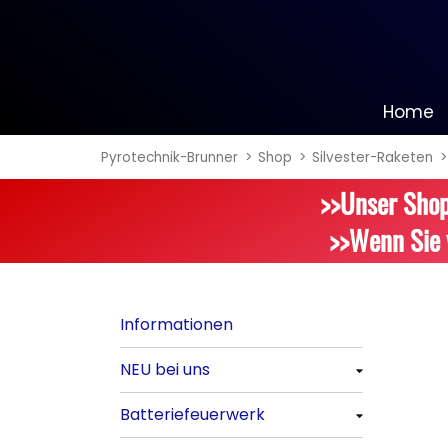
Home
Pyrotechnik-Brunner
Shop
Silvester-Raketen
Informationen
>>Unser Shop
NEU bei uns
>>Wenn Sie 
Alle anzeigen
Batteriefeuerwerk
Informationen
Alle anzeigen
NEU bei uns
Silvester-Raketen
Alle anzeigen
Batteriefeuerwerk
Alle anzeigen