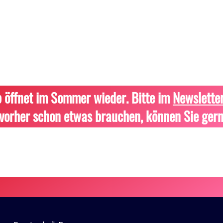
 öffnet im Sommer wieder. Bitte im
Newslette
vorher schon etwas brauchen, können Sie gern