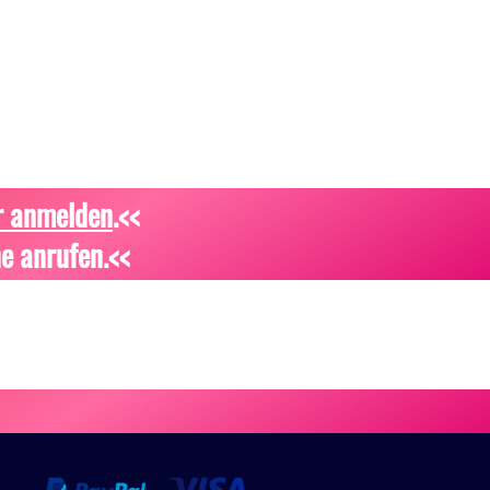
r anmelden
.<<
e anrufen.<<