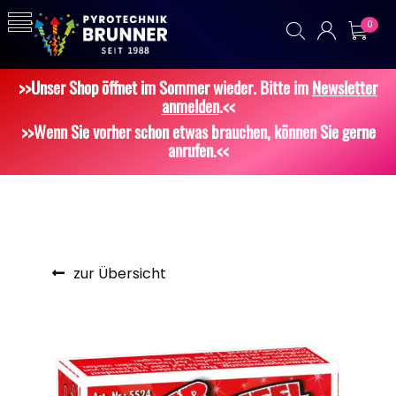
0
>>Unser Shop öffnet im Sommer wieder. Bitte im
Newsletter
anmelden
.<<
>>Wenn Sie vorher schon etwas brauchen, können Sie gerne
anrufen.<<
zur Übersicht