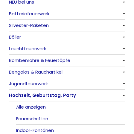
NEU bei uns
Batteriefeuerwerk
Alle anzeigen
Silvester-Raketen
Alle anzeigen
Böller
Alle anzeigen
Leuchtfeuerwerk
Alle anzeigen
Bombenrohre & Feuertöpfe
China-Böller
Alle anzeigen
Bengalos & Rauchartikel
Knaller / Kanonenschläge
Vulkane
Alle anzeigen
Jugendfeuerwerk
Reibkopfknaller
Fontänen
Mit Rumms
Alle anzeigen
Hochzeit, Geburtstag, Party
Frösche, Pfeiffer
Sonnen
Bezaubernde Effekte
Bengalos
Alle anzeigen
Feuervögel
Rauchartikel
Alle anzeigen
Römische Lichter
Feuerschriften
Indoor-Fontänen