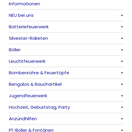
Informationen
NEU bei uns
Batteriefeuerwerk
Alle anzeigen
Silvester-Raketen
Alle anzeigen
Böller
Alle anzeigen
Leuchtfeuerwerk
Alle anzeigen
Bombenrohre & Feuertöpfe
China-Böller
Alle anzeigen
Bengalos & Rauchartikel
Knaller / Kanonenschläge
Vulkane
Alle anzeigen
Jugendfeuerwerk
Reibkopfknaller
Fontänen
Mit Rumms
Alle anzeigen
Hochzeit, Geburtstag, Party
Frösche, Pfeiffer
Sonnen
Bezaubernde Effekte
Bengalos
Alle anzeigen
Anzündhilfen
Feuervögel
Rauchartikel
Alle anzeigen
P1-Böller & Fontänen
Römische Lichter
Feuerschriften
Alle anzeigen