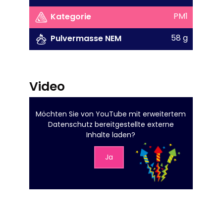
PM1
Kategorie
58 g
Pulvermasse NEM
Video
Möchten Sie von
YouTube mit erweitertem
Datenschutz
bereitgestellte externe
Inhalte laden?
Ja