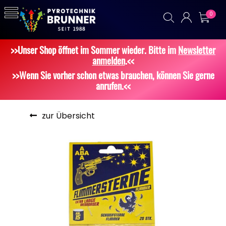
0
>>Unser Shop öffnet im Sommer wieder. Bitte im
Newsletter
anmelden
.<<
>>Wenn Sie vorher schon etwas brauchen, können Sie gerne
anrufen.<<
zur Übersicht