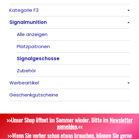
Kategorie F3
Indoor-Fontänen
Alle anzeigen
Signalmunition
Herz- und Konfetti-Shooter
Alle anzeigen
Wunderkerzen, Fackeln
Alle anzeigen
Tischfeuerwerk
Platzpatronen
Silvestergießen
Signalgeschosse
Dekoration, Knicklichter
Zubehör
Werbeartikel
Scherzartikel
Geschenkgutscheine
Alle anzeigen
Bekleidung
>>Unser Shop öffnet im Sommer wieder. Bitte im
Newsletter
Attrappen
anmelden
.<<
Sonstiges
>>Wenn Sie vorher schon etwas brauchen, können Sie gerne