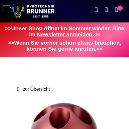
0
>>Unser Shop öffnet im Sommer wieder. Bitte
im
Newsletter anmelden
.<<
>>Wenn Sie vorher schon etwas brauchen,
können Sie gerne anrufen.<<
zur Übersicht